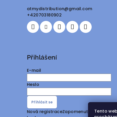
a
atmydistribution
@
gmail.com
+420703180902
t
í
Přihlášení
E-mail
Heslo
Přihlásit se
Tento web
Nová registrace
Zapomenuté
procházen