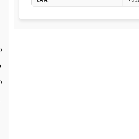
)
)
)