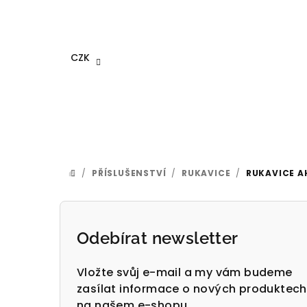
Přejít
na
obsah
CZK
/
PŘÍSLUŠENSTVÍ
/
RUKAVICE
/
RUKAVICE A
DOMŮ
P
o
Odebírat newsletter
s
Vložte svůj e-mail a my vám budeme
t
zasílat informace o nových produktech
na našem e-shopu.