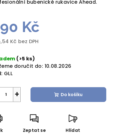
fesionální bubenické rukavice Ahead.
90 Kč
zdiček.
,54 Kč bez DPH
rná
a:
ladem
(>5 ks)
eme doručit do:
10.08.2026
:
GLL
+
Do košíku
sk
Zeptat se
Hlídat