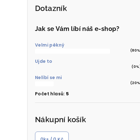
Dotazník
Jak se Vám líbí náš e-shop?
Velmi pěkný
(80%
Ujde to
(0%
Nelíbí se mi
(20%
Počet hlasů:
5
Nákupní košík
0
ks /
0 Kč