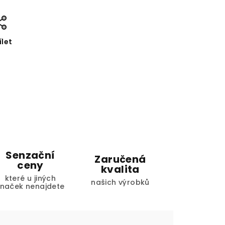
ílet
Senzační
Zaručená
ceny
kvalita
které u jiných
našich výrobků
značek nenajdete