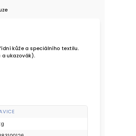
uze
ídní kůže a speciálního textilu.
 a ukazovák).
AVICE
kg
283100126