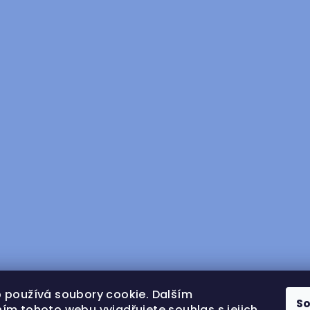
 používá soubory cookie. Dalším
S
ím tohoto webu vyjadřujete souhlas s jejich