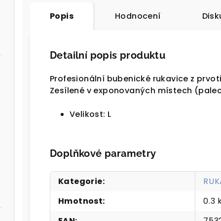
Popis
Hodnocení
Disk
Detailní popis produktu
Profesionální bubenické rukavice z prvotř
Zesílené v exponovaných místech (palec
Velikost: L
Doplňkové parametry
Kategorie
:
RUK
Hmotnost
:
0.3 
EAN
:
753