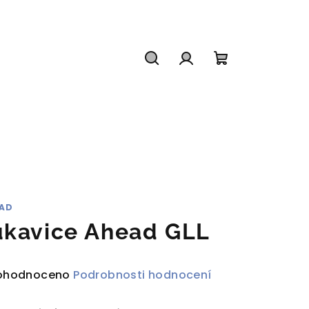
Hledat
Přihlášení
Nákupní
košík
AD
ukavice Ahead GLL
ůměrné
ohodnoceno
Podrobnosti hodnocení
dnocení
duktu