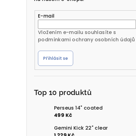
r
a
E-mail
n
Vložením e-mailu souhlasíte s
n
podmínkami ochrany osobních údajů
í
Přihlásit se
p
a
n
Top 10 produktů
e
l
Perseus 14" coated
499 Kč
Gemini Kick 22" clear
1 229 Kč