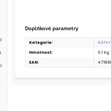
Doplňkové parametry
)
Kategorie
:
RÁFK
Hmotnost
:
0.1 kg
)
EAN
:
47189
)