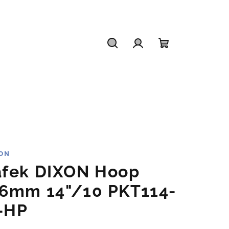
Hledat
Přihlášení
Nákupní
košík
ON
áfek DIXON Hoop
,6mm 14"/10 PKT114-
-HP