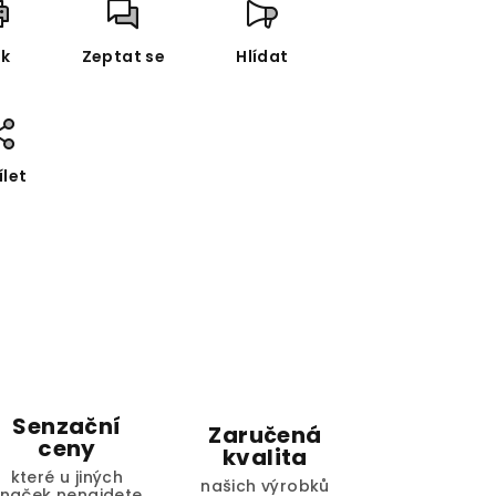
sk
Zeptat se
Hlídat
ílet
Senzační
Zaručená
ceny
kvalita
které u jiných
našich výrobků
značek nenajdete