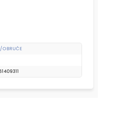
Y/OBRUČE
81409311