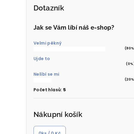
Dotazník
Jak se Vám líbí náš e-shop?
Velmi pěkný
(80%
Ujde to
(0%
Nelíbí se mi
(20%
Počet hlasů:
5
Nákupní košík
0
ks /
0 Kč