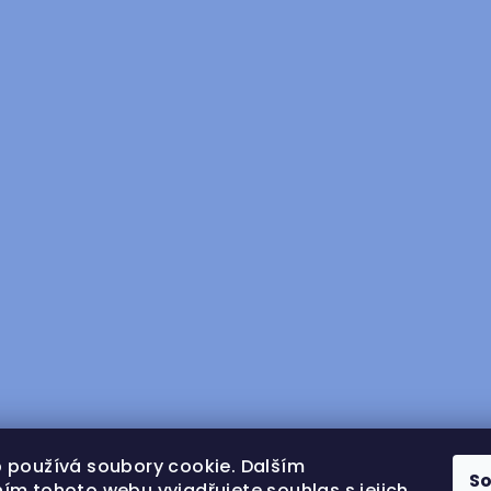
 používá soubory cookie. Dalším
S
ím tohoto webu vyjadřujete souhlas s jejich