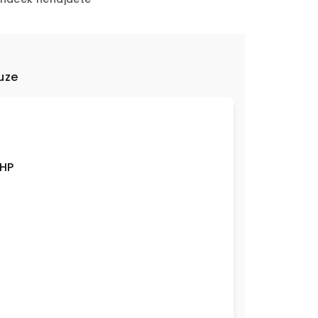
uze
-HP