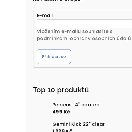
r
a
E-mail
n
Vložením e-mailu souhlasíte s
n
podmínkami ochrany osobních údajů
í
Přihlásit se
p
a
n
Top 10 produktů
e
l
Perseus 14" coated
499 Kč
Gemini Kick 22" clear
1 229 Kč