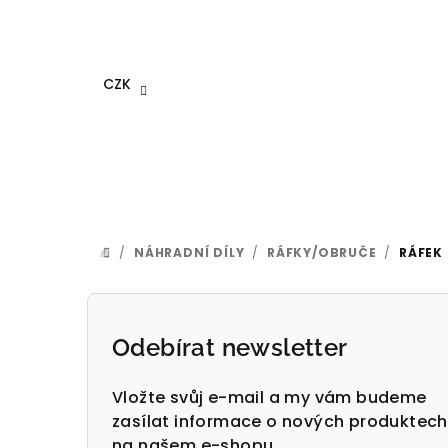
Přejít
na
obsah
CZK
/
NÁHRADNÍ DÍLY
/
RÁFKY/OBRUČE
/
RÁFEK 
DOMŮ
P
o
Odebírat newsletter
s
Vložte svůj e-mail a my vám budeme
t
zasílat informace o nových produktech
na našem e-shopu.