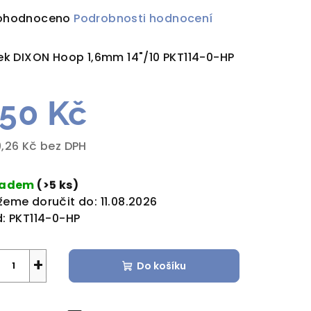
ůměrné
ohodnoceno
Podrobnosti hodnocení
dnocení
duktu
ek DIXON Hoop 1,6mm 14"/10 PKT114-0-HP
50 Kč
zdiček.
,26 Kč bez DPH
rná
a:
ladem
(>5 ks)
eme doručit do:
11.08.2026
:
PKT114-0-HP
+
Do košíku