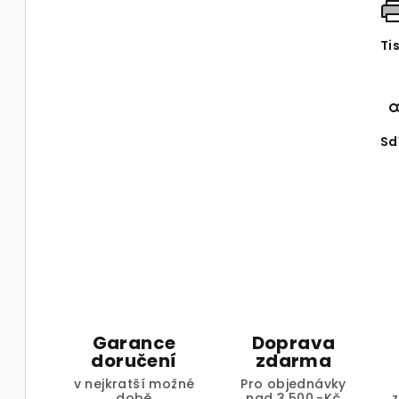
Ti
Sd
Garance
Doprava
doručení
zdarma
v nejkratší možné
Pro objednávky
době
nad 3.500,-Kč