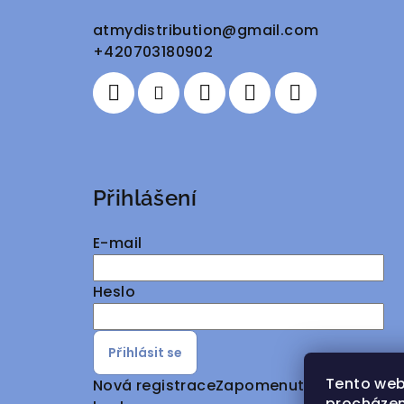
a
atmydistribution
@
gmail.com
+420703180902
t
í
Přihlášení
E-mail
Heslo
Přihlásit se
Tento web
Nová registrace
Zapomenuté
procházen