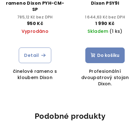
rameno Dixon PYH-CM-
Dixon PSY9I
SP
785,12 Kč bez DPH
1 644,63 Kč bez DPH
950 Kč
1 990 Kč
Vyprodáno
Skladem
(1 ks)
Detail
Do košíku
činelové rameno s
Profesionální
kloubem Dixon
dvoupatrový stojan
Dixon.
Podobné produkty