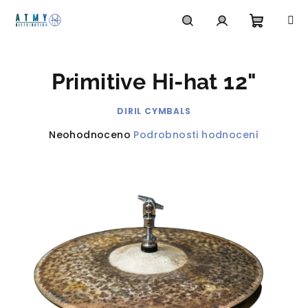
Přejít
na
obsah
Nákupn
Hledat
Přihlášení
Primitive Hi-hat 12"
košík
DIRIL CYMBALS
Průměrné
Neohodnoceno
Podrobnosti hodnocení
hodnocení
produktu
je
0,0
z
5
hvězdiček.