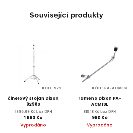
Související produkty
KÓD:
972
KÓD:
PA-ACM1SL
činelový stojan Dixon
rameno Dixon PA-
9298S
ACM1SL
1 396,69 Kč bez DPH
818,18 Kč bez DPH
1 690 Kč
990 Kč
Vyprodáno
Vyprodáno