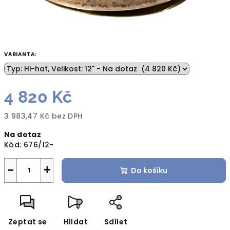
VARIANTA:
4 820 Kč
3 983,47 Kč bez DPH
Měrná
Na dotaz
cena:
Kód:
676/12-
−
+
Do košíku
Zeptat se
Hlídat
Sdílet