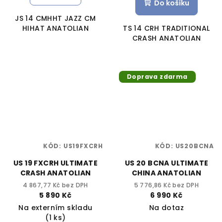
Do košíku
JS 14 CMHHT JAZZ CM
HIHAT ANATOLIAN
TS 14 CRH TRADITIONAL
CRASH ANATOLIAN
Doprava zdarma
KÓD:
US19FXCRH
KÓD:
US20BCNA
US 19 FXCRH ULTIMATE
US 20 BCNA ULTIMATE
CRASH ANATOLIAN
CHINA ANATOLIAN
4 867,77 Kč bez DPH
5 776,86 Kč bez DPH
5 890 Kč
6 990 Kč
Na externím skladu
Na dotaz
(1 ks)