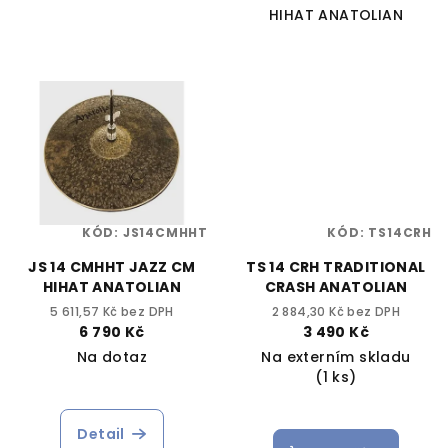
HIHAT ANATOLIAN
KÓD:
JS14CMHHT
KÓD:
TS14CRH
JS 14 CMHHT JAZZ CM
TS 14 CRH TRADITIONAL
HIHAT ANATOLIAN
CRASH ANATOLIAN
5 611,57 Kč bez DPH
2 884,30 Kč bez DPH
6 790 Kč
3 490 Kč
Na dotaz
Na externím skladu
(1 ks)
Detail