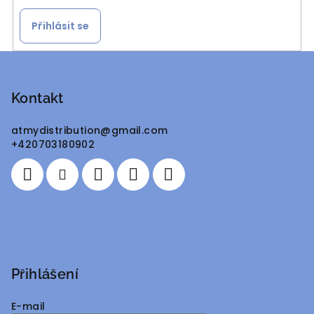
Přihlásit se
Z
á
p
Kontakt
a
atmydistribution
@
gmail.com
t
+420703180902
í
Přihlášení
E-mail