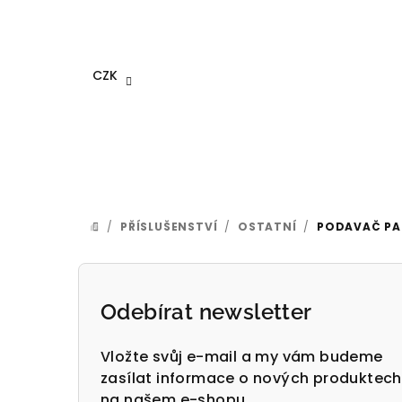
Přejít
na
obsah
CZK
/
PŘÍSLUŠENSTVÍ
/
OSTATNÍ
/
PODAVAČ PA
DOMŮ
P
o
Odebírat newsletter
s
Vložte svůj e-mail a my vám budeme
t
zasílat informace o nových produktech
na našem e-shopu.