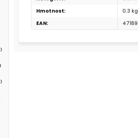
Hmotnost
:
0.3 kg
EAN
:
47189
)
)
)