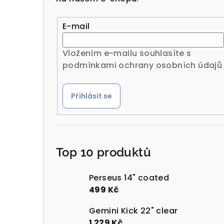
r
a
E-mail
n
Vložením e-mailu souhlasíte s
n
podmínkami ochrany osobních údajů
í
Přihlásit se
p
a
n
Top 10 produktů
e
l
Perseus 14" coated
499 Kč
Gemini Kick 22" clear
1 229 Kč