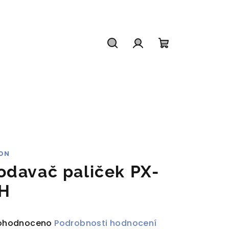
Hledat
Přihlášení
Nákupní
košík
ON
odavač paliček PX-
H
ůměrné
ohodnoceno
Podrobnosti hodnocení