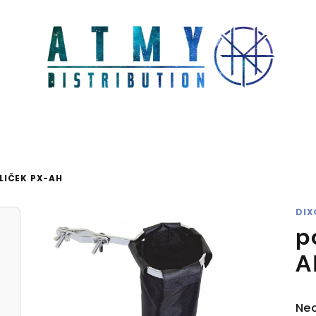
LIČEK PX-AH
DIX
p
A
Pr
Ne