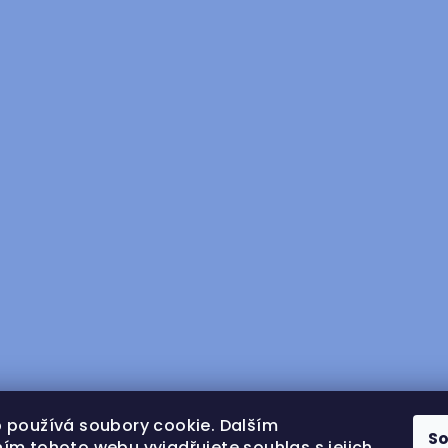
 používá soubory cookie. Dalším
S
ím tohoto webu vyjadřujete souhlas s jejich