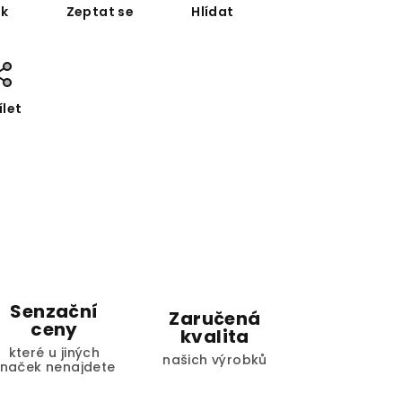
sk
Zeptat se
Hlídat
ílet
Senzační
Zaručená
ceny
kvalita
které u jiných
našich výrobků
značek nenajdete