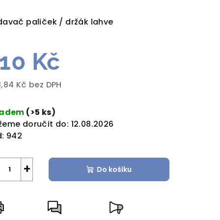
dnocení
duktu
avač paliček / držák lahve
10 Kč
zdiček.
,84 Kč bez DPH
rná
a:
ladem
(>5 ks)
eme doručit do:
12.08.2026
:
942
+
Do košíku