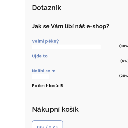
Dotazník
Jak se Vám líbí náš e-shop?
Velmi pěkný
(80%
Ujde to
(0%
Nelíbí se mi
(20%
Počet hlasů:
5
Nákupní košík
0
ks /
0 Kč