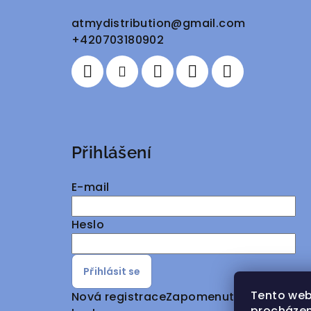
a
atmydistribution
@
gmail.com
+420703180902
t
í
Přihlášení
E-mail
Heslo
Přihlásit se
Tento web
Nová registrace
Zapomenuté
procházen