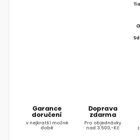
Ti
Sd
Garance
Doprava
doručení
zdarma
v nejkratší možné
Pro objednávky
době
nad 3.500,-Kč