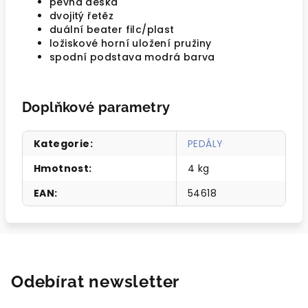
pevná deska
dvojitý řetěz
duální beater filc/plast
ložiskové horní uložení pružiny
spodní podstava modrá barva
Doplňkové parametry
Kategorie
:
PEDÁLY
Hmotnost
:
4 kg
EAN
:
54618
Odebírat newsletter