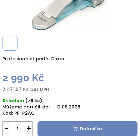
Profesionální pedál Dixon
2 990 Kč
2 471,07 Kč bez DPH
Měrná
Skladem
(>5 ks)
cena:
Můžeme doručit do:
12.08.2026
Kód:
PP-P2AQ
−
+
Do košíku