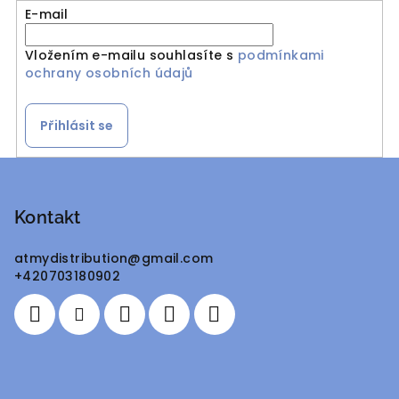
E-mail
Vložením e-mailu souhlasíte s
podmínkami
ochrany osobních údajů
Přihlásit se
Z
á
p
Kontakt
a
atmydistribution
@
gmail.com
t
+420703180902
í