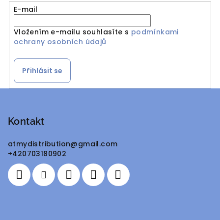
E-mail
Vložením e-mailu souhlasíte s
podmínkami
ochrany osobních údajů
Přihlásit se
Z
á
p
Kontakt
a
atmydistribution
@
gmail.com
t
+420703180902
í