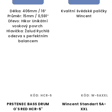
Délka: 406mm / 16″
Kvalitní švédské paličky
Průměr: 15mm / 0,591″
Wincent
Dřevo: Hikor Unikátní
voskový povrch
Hlavička: Žalud Rychlá
odezva s perfektním
balancem
KÓD:
HCR-5
KÓD:
W-5AXXL
PRSTENEC BASS DRUM
Wincent Standart 5A-
O'S RED HCR-5"
XXL