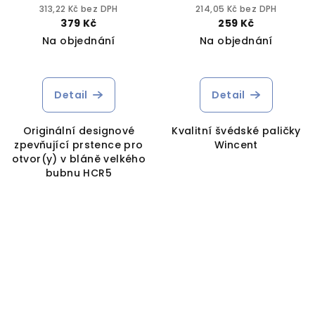
313,22 Kč bez DPH
214,05 Kč bez DPH
379 Kč
259 Kč
Na objednání
Na objednání
Detail
Detail
Originální designové
Kvalitní švédské paličky
zpevňující prstence pro
Wincent
otvor(y) v bláně velkého
bubnu HCR5