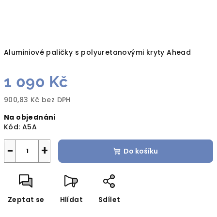
Aluminiové paličky s polyuretanovými kryty Ahead
1 090 Kč
900,83 Kč bez DPH
Měrná
Na objednání
cena:
Kód:
A5A
−
+
Do košíku
Zeptat se
Hlídat
Sdílet