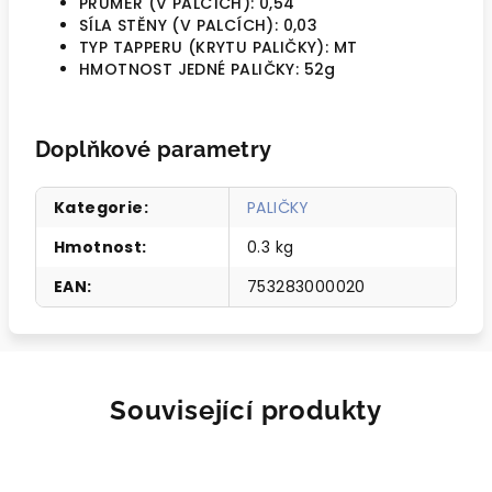
PRŮMĚR (V PALCÍCH): 0,54
SÍLA STĚNY (V PALCÍCH): 0,03
TYP TAPPERU (KRYTU PALIČKY): MT
HMOTNOST JEDNÉ PALIČKY: 52g
Doplňkové parametry
Kategorie
:
PALIČKY
Hmotnost
:
0.3 kg
EAN
:
753283000020
Související produkty