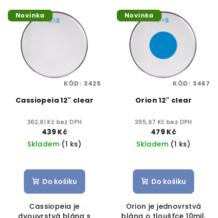
Novinka
Novinka
KÓD:
3425
KÓD:
3467
Cassiopeia 12" clear
Orion 12" clear
362,81 Kč bez DPH
395,87 Kč bez DPH
439 Kč
479 Kč
Skladem
(1 ks)
Skladem
(1 ks)
Do košíku
Do košíku
Cassiopeia je
Orion je jednovrstvá
dvouvrstvá blána s
blána o tloušťce 10mil.