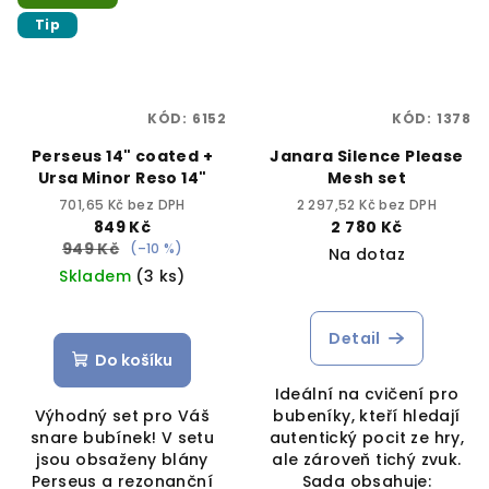
Tip
KÓD:
6152
KÓD:
1378
Perseus 14" coated +
Janara Silence Please
Ursa Minor Reso 14"
Mesh set
701,65 Kč bez DPH
2 297,52 Kč bez DPH
849 Kč
2 780 Kč
949 Kč
(–10 %)
Na dotaz
Skladem
(3 ks)
Detail
Do košíku
Ideální na cvičení pro
Výhodný set pro Váš
bubeníky, kteří hledají
snare bubínek! V setu
autentický pocit ze hry,
jsou obsaženy blány
ale zároveň tichý zvuk.
Perseus a rezonanční
Sada obsahuje: