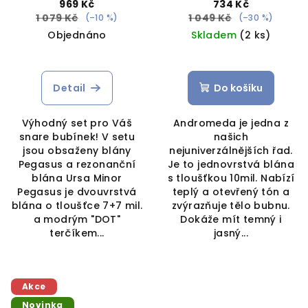
969 Kč
734 Kč
1 079 Kč
1 049 Kč
(–10 %)
(–30 %)
Objednáno
Skladem
(2 ks)
Detail
Do košíku
Výhodný set pro Váš
Andromeda je jedna z
snare bubínek! V setu
našich
jsou obsaženy blány
nejuniverzálnějších řad.
Pegasus a rezonanční
Je to jednovrstvá blána
blána Ursa Minor
s tloušťkou 10mil. Nabízí
Pegasus je dvouvrstvá
teplý a otevřený tón a
blána o tloušťce 7+7 mil.
zvýrazňuje tělo bubnu.
a modrým "DOT"
Dokáže mít temný i
terčíkem...
jasný...
Akce
Novinka