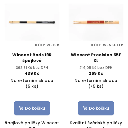
KÓD:
W-19R
KÓD:
W-55FXLP
Wincent Rods 19R
Wincent Precision 55F
špejlové
XL
362,81 Kč bez DPH
214,05 Kč bez DPH
439 Kč
259 Kč
Na externím skladu
Na externím skladu
(5 ks)
(>5 ks)
Do košíku
Do košíku
špejlové paličky Wincent
Kvalitní švédské paličky