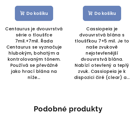
Do košíku
Do košíku
Centaurus je dvouvrstvá
Cassiopeia je
série o tloušťce
dvouvrstvá blána s
7mil.+7mil. Řada
tloušťkou 7+5 mil. Je to
Centaurus se vyznačuje
naše zvukově
hlubokým, bohatým a
nejotevřenější
kontrolovaným tónem.
dvouvrstvá blána.
Používá se převážně
Nabízí otevřený a teplý
jako hrací blána na
zvuk. Cassiopeia je k
níže...
dispozici čiré (clear) a...
Podobné produkty