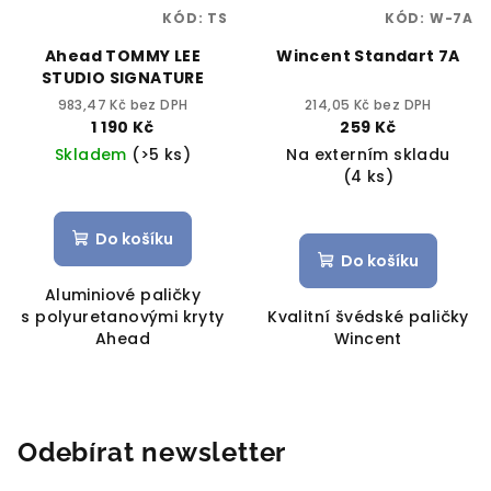
KÓD:
TS
KÓD:
W-7A
Ahead TOMMY LEE
Wincent Standart 7A
STUDIO SIGNATURE
983,47 Kč bez DPH
214,05 Kč bez DPH
1 190 Kč
259 Kč
Skladem
(>5 ks)
Na externím skladu
(4 ks)
Do košíku
Do košíku
Aluminiové paličky
s polyuretanovými kryty
Kvalitní švédské paličky
Ahead
Wincent
Odebírat newsletter