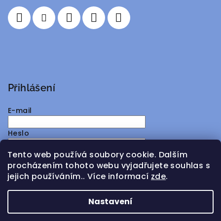
í
Přihlášení
E-mail
Heslo
Tento web používá soubory cookie. Dalším
Přihlásit se
procházením tohoto webu vyjadřujete souhlas s
jejich používáním.. Více informací
zde
.
Nová registrace
Zapomenuté heslo
Nastavení
Copyright 2026
ATMY Distribution
. Všechna práva