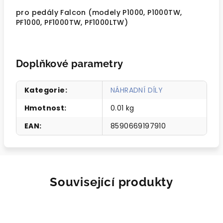
pro pedály Falcon (modely P1000, P1000TW,
PF1000, PF1000TW, PF1000LTW)
Doplňkové parametry
Kategorie
:
NÁHRADNÍ DÍLY
Hmotnost
:
0.01 kg
EAN
:
8590669197910
Související produkty