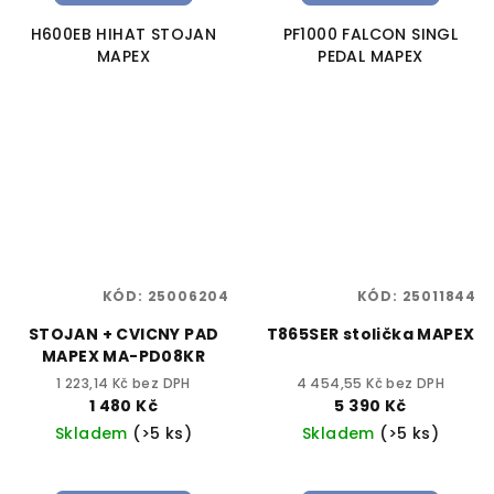
H600EB HIHAT STOJAN
PF1000 FALCON SINGL
MAPEX
PEDAL MAPEX
KÓD:
25006204
KÓD:
25011844
STOJAN + CVICNY PAD
T865SER stolička MAPEX
MAPEX MA-PD08KR
1 223,14 Kč bez DPH
4 454,55 Kč bez DPH
1 480 Kč
5 390 Kč
Skladem
(>5 ks)
Skladem
(>5 ks)