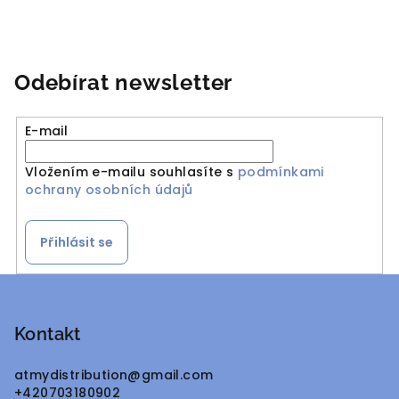
Odebírat newsletter
E-mail
Vložením e-mailu souhlasíte s
podmínkami
ochrany osobních údajů
Přihlásit se
Z
á
p
Kontakt
a
atmydistribution
@
gmail.com
t
+420703180902