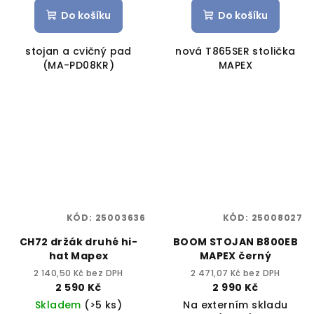
Do košíku
Do košíku
stojan a cvičný pad
nová T865SER stolička
(MA-PD08KR)
MAPEX
KÓD:
25003636
KÓD:
25008027
CH72 držák druhé hi-
BOOM STOJAN B800EB
hat Mapex
MAPEX černý
2 140,50 Kč bez DPH
2 471,07 Kč bez DPH
2 590 Kč
2 990 Kč
Skladem
(>5 ks)
Na externím skladu