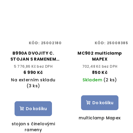
KÓD:
25002180
KÓD:
25008385
B990A DVOJITY C.
MC902 multiclamp
STOJAN S RAMENEM
MAPEX
MAPEX
5 776,86 Kč bez DPH
702,48 Kč bez DPH
6 990 Kč
850 Kč
Na externím skladu
Skladem
(2 ks)
(3 ks)
Do košíku
Do košíku
multiclamp Mapex
stojan s činelovými
rameny