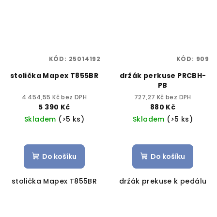
KÓD:
25014192
KÓD:
909
stolička Mapex T855BR
držák perkuse PRCBH-
PB
4 454,55 Kč bez DPH
727,27 Kč bez DPH
5 390 Kč
880 Kč
Skladem
(>5 ks)
Skladem
(>5 ks)
Do košíku
Do košíku
stolička Mapex T855BR
držák prekuse k pedálu