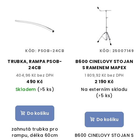
KÓD:
PSOB-24CB
KÓD:
25007149
TRUBKA, RAMPA PSOB-
B600 CINELOVY STOJAN
24CB
S RAMENEM MAPEX
404,96 Kč bez DPH
1 809,92 Kč bez DPH
490 Kč
2 190 Kč
Skladem
(>5 ks)
Na externím skladu
(>5 ks)
Do košíku
Do košíku
zahnutá trubka pro
rampu, délka 60cm
B600 CINELOVY STOJAN S