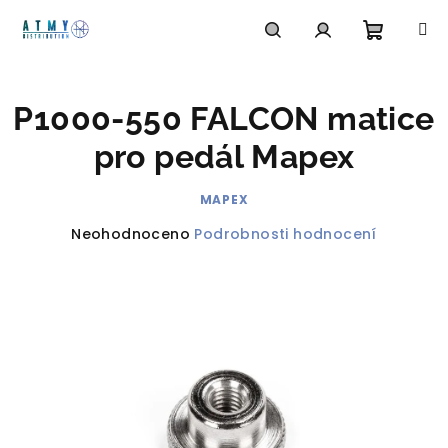
Přejít
na
obsah
Nákupn
Hledat
Přihlášení
P1000-550 FALCON matice
košík
pro pedál Mapex
MAPEX
Průměrné
Neohodnoceno
Podrobnosti hodnocení
hodnocení
produktu
je
0,0
z
5
hvězdiček.