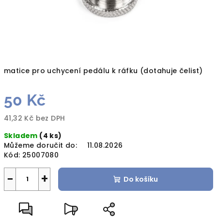
matice pro uchycení pedálu k ráfku (dotahuje čelist)
50 Kč
41,32 Kč bez DPH
Měrná
Skladem
(4 ks)
cena:
Můžeme doručit do:
11.08.2026
Kód:
25007080
−
+
Do košíku