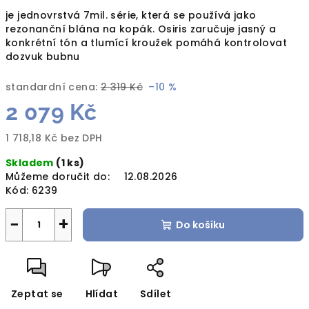
je jednovrstvá 7mil. série, která se používá jako
rezonanční blána na kopák. Osiris zaručuje jasný a
konkrétní tón a tlumící kroužek pomáhá kontrolovat
dozvuk bubnu
standardní cena:
2 319 Kč
–10 %
2 079 Kč
1 718,18 Kč bez DPH
Měrná
Skladem
(1 ks)
cena:
Můžeme doručit do:
12.08.2026
Kód:
6239
−
+
Do košíku
Zeptat se
Hlídat
Sdílet