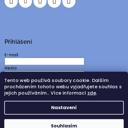
Přihlášení
E-mail
Heslo
Tento web používá soubory cookie. Dalším
Přihlásit se
procházením tohoto webu vyjadřujete souhlas s
jejich používáním.. Více informací
zde
.
Nová registrace
Zapomenuté heslo
Nastavení
Copyright 2026
ATMY Distribution
. Všechna práva
vyhrazena.
Souhlasím