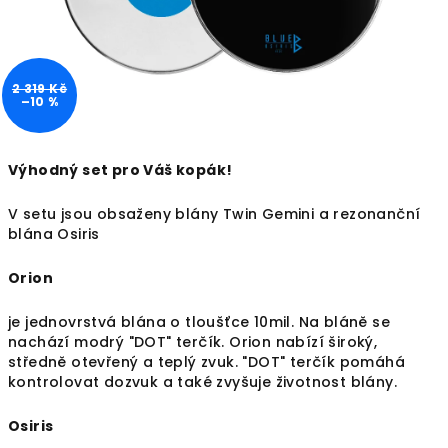
2 319 Kč
–10 %
Výhodný set pro Váš kopák!
V setu jsou obsaženy blány Twin Gemini a rezonanční
blána Osiris
Orion
je jednovrstvá blána o tloušťce 10mil. Na bláně se
nachází modrý "DOT" terčík. Orion nabízí široký,
středně otevřený a teplý zvuk. "DOT" terčík pomáhá
kontrolovat dozvuk a také zvyšuje životnost blány.
Osiris