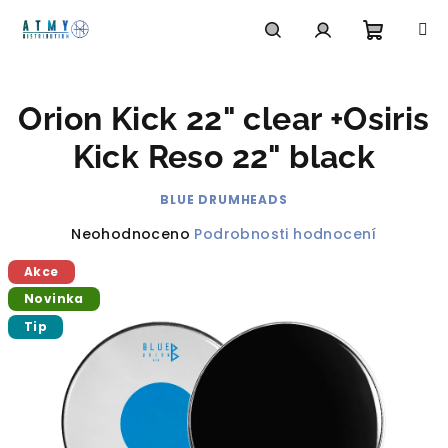
Přejít
na
obsah
Nákupn
Hledat
Přihlášení
Orion Kick 22" clear +Osiris
košík
Kick Reso 22" black
BLUE DRUMHEADS
Průměrné
Neohodnoceno
Podrobnosti hodnocení
hodnocení
Akce
produktu
je
Novinka
0,0
Tip
z
5
hvězdiček.