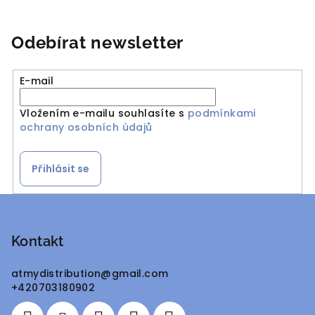
Odebírat newsletter
E-mail
Vložením e-mailu souhlasíte s
podmínkami
ochrany osobních údajů
Přihlásit se
Z
á
p
Kontakt
a
atmydistribution
@
gmail.com
t
+420703180902
í