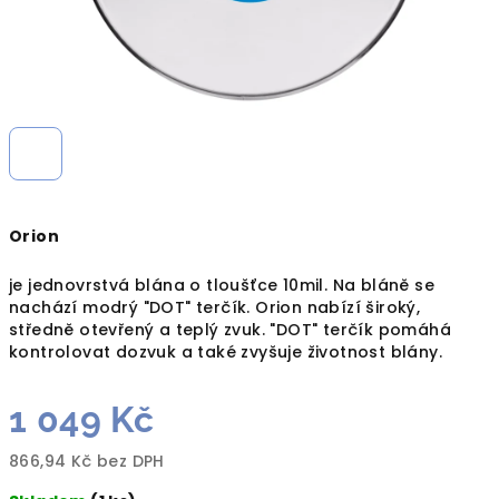
Orion
je jednovrstvá blána o tloušťce 10mil. Na bláně se
nachází modrý "DOT" terčík. Orion nabízí široký,
středně otevřený a teplý zvuk. "DOT" terčík pomáhá
kontrolovat dozvuk a také zvyšuje životnost blány.
1 049 Kč
866,94 Kč bez DPH
Měrná