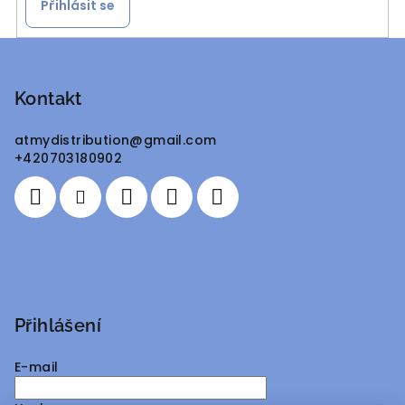
Přihlásit se
Z
á
p
Kontakt
a
atmydistribution
@
gmail.com
t
+420703180902
í
Přihlášení
E-mail