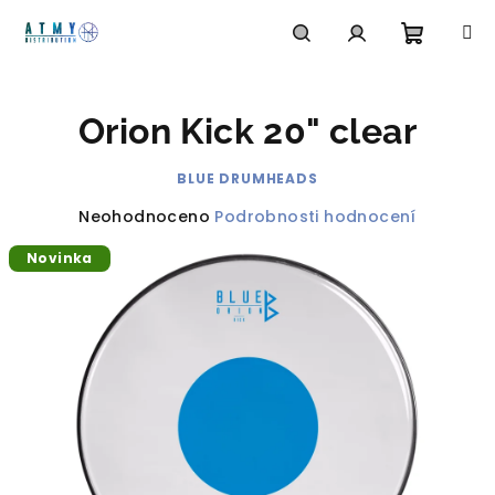
Přejít
na
obsah
Nákupn
Hledat
Přihlášení
Orion Kick 20" clear
košík
BLUE DRUMHEADS
Průměrné
Neohodnoceno
Podrobnosti hodnocení
hodnocení
Novinka
produktu
je
0,0
z
5
hvězdiček.