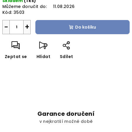
Skladem
(1 ks)
cena:
Můžeme doručit do:
11.08.2026
Kód:
3503
−
+
Do košíku
Zeptat se
Hlídat
Sdílet
Garance doručení
v nejkratší možné době