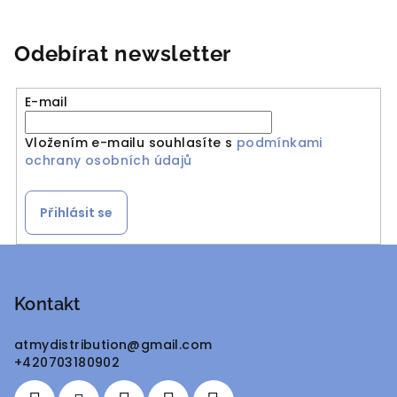
Odebírat newsletter
E-mail
Vložením e-mailu souhlasíte s
podmínkami
ochrany osobních údajů
Přihlásit se
Z
á
p
Kontakt
a
atmydistribution
@
gmail.com
t
+420703180902
í