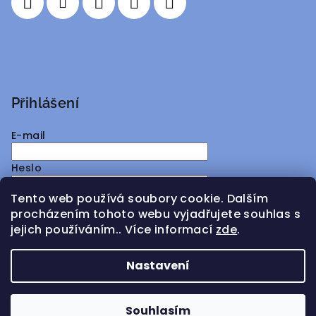
Přihlášení
E-mail
Heslo
Tento web používá soubory cookie. Dalším
Přihlásit se
procházením tohoto webu vyjadřujete souhlas s
jejich používáním.. Více informací
zde
.
Nová registrace
Zapomenuté heslo
Nastavení
Copyright 2026
ATMY Distribution
. Všechna práva
vyhrazena.
Souhlasím