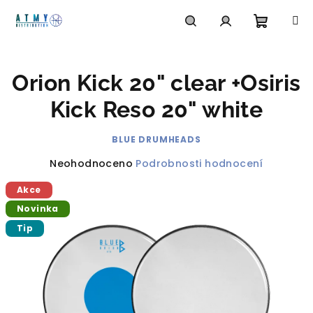
Přejít
na
obsah
Nákupn
Hledat
Přihlášení
Orion Kick 20" clear +Osiris
košík
Kick Reso 20" white
BLUE DRUMHEADS
Průměrné
Neohodnoceno
Podrobnosti hodnocení
hodnocení
Akce
produktu
je
Novinka
0,0
Tip
z
5
hvězdiček.