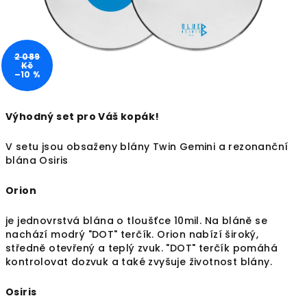
2 089
Kč
–10 %
Výhodný set pro Váš kopák!
V setu jsou obsaženy blány Twin Gemini a rezonanční
blána Osiris
Orion
je jednovrstvá blána o tloušťce 10mil. Na bláně se
nachází modrý "DOT" terčík. Orion nabízí široký,
středně otevřený a teplý zvuk. "DOT" terčík pomáhá
kontrolovat dozvuk a také zvyšuje životnost blány.
Osiris