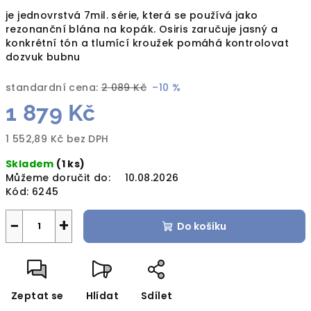
je jednovrstvá 7mil. série, která se používá jako
rezonanční blána na kopák. Osiris zaručuje jasný a
konkrétní tón a tlumící kroužek pomáhá kontrolovat
dozvuk bubnu
standardní cena:
2 089 Kč
–10 %
1 879 Kč
1 552,89 Kč bez DPH
Měrná
Skladem
(1 ks)
cena:
Můžeme doručit do:
10.08.2026
Kód:
6245
−
+
Do košíku
Zeptat se
Hlídat
Sdílet