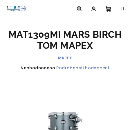
Přejít
na
obsah
Nákupn
Hledat
Přihlášení
MAT1309MI MARS BIRCH
košík
TOM MAPEX
MAPEX
Průměrné
Neohodnoceno
Podrobnosti hodnocení
hodnocení
produktu
je
0,0
z
5
hvězdiček.