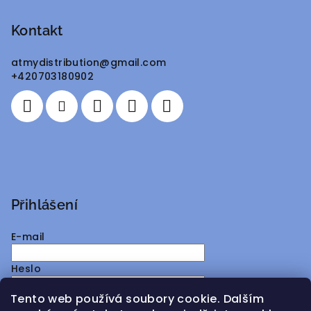
á
p
Kontakt
a
atmydistribution
@
gmail.com
t
+420703180902
í
Přihlášení
E-mail
Heslo
Tento web používá soubory cookie. Dalším