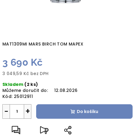
MAT1309MI MARS BIRCH TOM MAPEX
3 690 Kč
3 049,59 Kč bez DPH
Měrná
Skladem
(2 ks)
cena:
Můžeme doručit do:
12.08.2026
Kód:
25012911
−
+
Do košíku