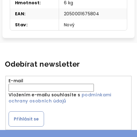
Hmotnost
:
6 kg
EAN
:
2050001675804
Stav
:
Nový
Odebírat newsletter
E-mail
Vložením e-mailu souhlasíte s
podmínkami
ochrany osobních údajů
Přihlásit se
Z