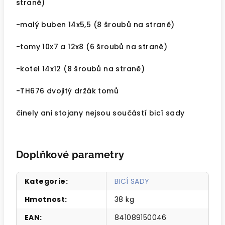
straně)
-malý buben 14x5,5 (8 šroubů na straně)
-tomy 10x7 a 12x8 (6 šroubů na straně)
-kotel 14x12 (8 šroubů na straně)
-TH676 dvojitý držák tomů
činely ani stojany nejsou součástí bicí sady
Doplňkové parametry
Kategorie
:
BICÍ SADY
Hmotnost
:
38 kg
EAN
:
841089150046