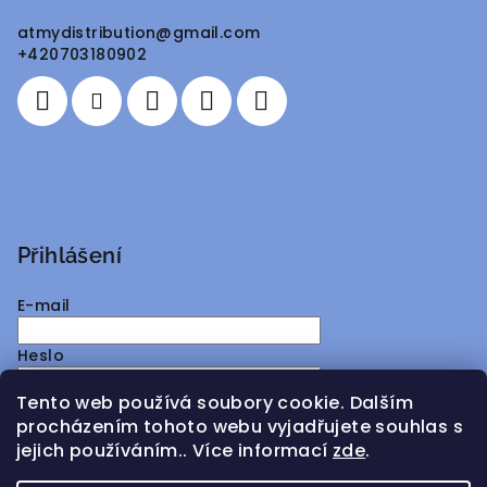
a
atmydistribution
@
gmail.com
t
+420703180902
í
Přihlášení
E-mail
Heslo
Tento web používá soubory cookie. Dalším
Přihlásit se
procházením tohoto webu vyjadřujete souhlas s
jejich používáním.. Více informací
zde
.
Nová registrace
Zapomenuté heslo