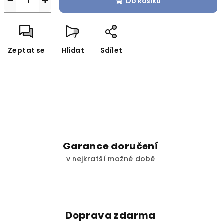
−
+
Do košíku
Zeptat se
Hlídat
Sdílet
Garance doručení
v nejkratší možné době
Doprava zdarma