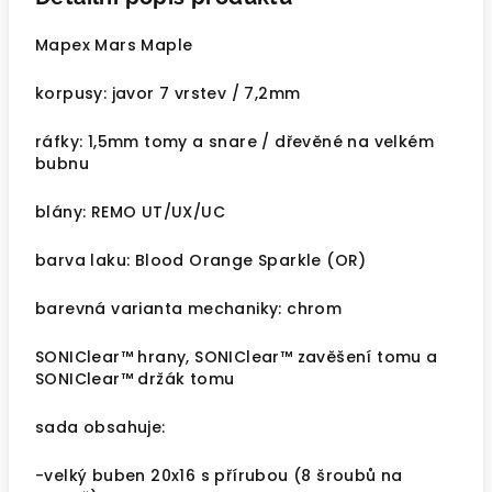
Mapex Mars Maple
korpusy: javor 7 vrstev / 7,2mm
ráfky: 1,5mm tomy a snare / dřevěné na velkém
bubnu
blány: REMO UT/UX/UC
barva laku: Blood Orange Sparkle (OR)
barevná varianta mechaniky: chrom
SONIClear™ hrany, SONIClear™ zavěšení tomu a
SONIClear™ držák tomu
sada obsahuje:
-velký buben 20x16 s přírubou (8 šroubů na