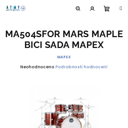
Přejít
na
obsah
Nákupn
Hledat
Přihlášení
MA504SFOR MARS MAPLE
košík
BICI SADA MAPEX
MAPEX
Průměrné
Neohodnoceno
Podrobnosti hodnocení
hodnocení
produktu
je
0,0
z
5
hvězdiček.