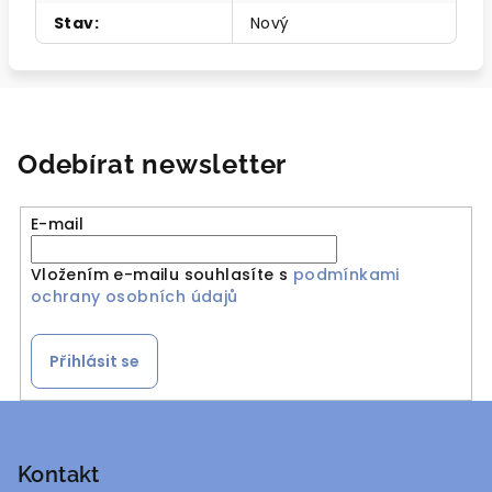
Stav
:
Nový
Odebírat newsletter
E-mail
Vložením e-mailu souhlasíte s
podmínkami
ochrany osobních údajů
Přihlásit se
Z
á
p
Kontakt