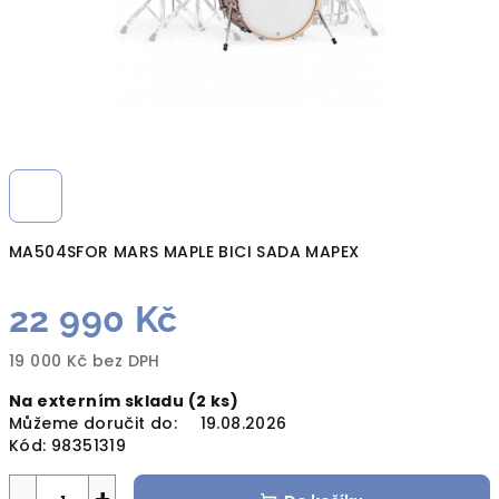
MA504SFOR MARS MAPLE BICI SADA MAPEX
22 990 Kč
19 000 Kč bez DPH
Měrná
Na externím skladu
(2 ks)
cena:
Můžeme doručit do:
19.08.2026
Kód:
98351319