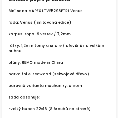
Bicí sada MAPEX LTVE5295FTRI Venus
řada: Venus (limitovaná edice)
korpus: topol 9 vrstev / 7,2mm
ráfky: 1,2mm tomy a snare / dřevěné na velkém
bubnu
blány: REMO made in China
barva folie: redwood (sekvojové dřevo)
barevná varianta mechaniky: chrom
sada obsahuje:
-velký buben 22x16 (8 šroubů na straně)