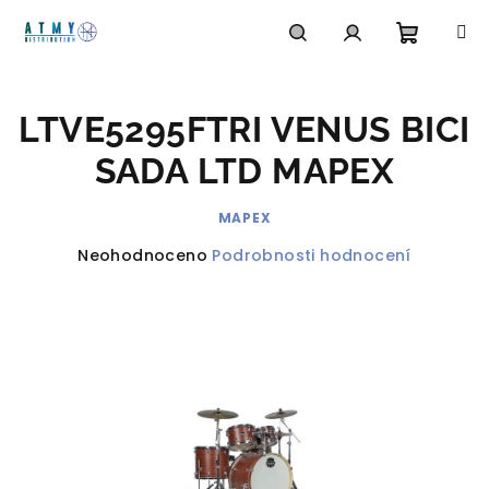
Přejít
na
obsah
Nákupn
Hledat
Přihlášení
LTVE5295FTRI VENUS BICI
košík
SADA LTD MAPEX
MAPEX
Průměrné
Neohodnoceno
Podrobnosti hodnocení
hodnocení
produktu
je
0,0
z
5
hvězdiček.