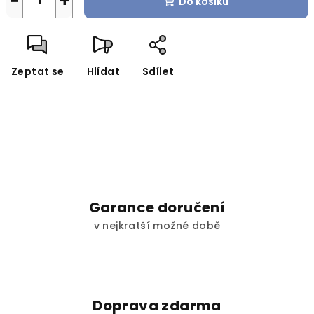
−
+
Do košíku
Zeptat se
Hlídat
Sdílet
Garance doručení
v nejkratší možné době
Doprava zdarma