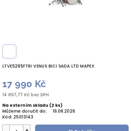
LTVE5295FTRI VENUS BICI SADA LTD MAPEX
17 990 Kč
14 867,77 Kč bez DPH
Měrná
Na externím skladu
(2 ks)
cena:
Můžeme doručit do:
19.08.2026
Kód:
25013143