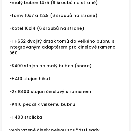
-malý buben 14x5 (8 šroubů na straně)
-tomy 10x7 a 12x8 (6 šroubů na straně)
-kotel 16x14 (6 šroubů na straně)
-TH652 dvojitý držák tomů do velkého bubnu s
integrovaným adaptérem pro činelové rameno
B60
-S400 stojan na malý buben (snare)
-H410 stojan hihat
-2x B400 stojan činelový s ramenem
-P410 pedál k velkému bubnu
-T400 stolička
vyobrazené činely nejsou součástí sady