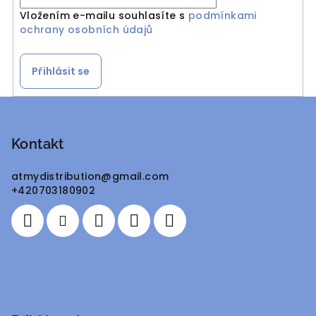
Vložením e-mailu souhlasíte s
podmínkami
ochrany osobních údajů
Přihlásit se
Z
á
p
Kontakt
a
atmydistribution
@
gmail.com
t
+420703180902
í