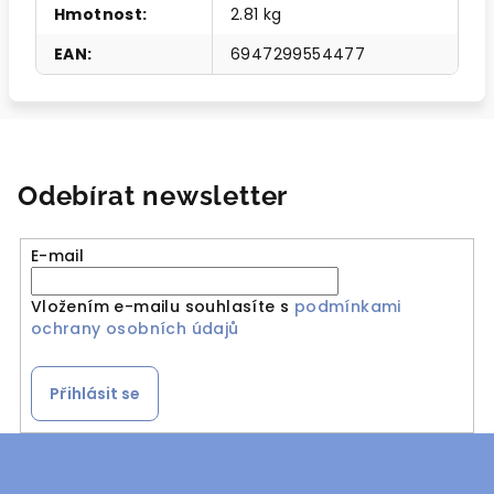
Hmotnost
:
2.81 kg
EAN
:
6947299554477
Odebírat newsletter
E-mail
Vložením e-mailu souhlasíte s
podmínkami
ochrany osobních údajů
Přihlásit se
Z
á