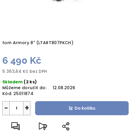
tom Armory 8" (LTART807PKCH)
6 490 Kč
5 363,64 Kč bez DPH
Měrná
Skladem
(2 ks)
cena:
Můžeme doručit do:
12.08.2026
Kód:
25011874
−
+
Do košíku