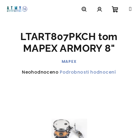
Přejít
na
obsah
Nákupn
Hledat
Přihlášení
LTART807PKCH tom
košík
MAPEX ARMORY 8"
MAPEX
Průměrné
Neohodnoceno
Podrobnosti hodnocení
hodnocení
produktu
je
0,0
z
5
hvězdiček.