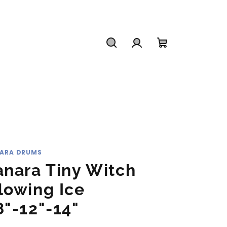
Hledat
Přihlášení
Nákupní
košík
ARA DRUMS
anara Tiny Witch
lowing Ice
8"-12"-14"