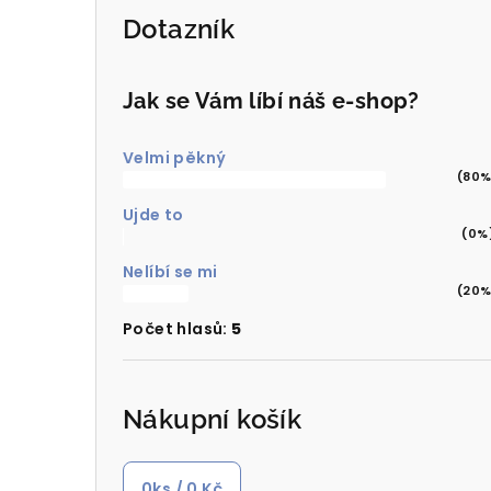
Dotazník
Jak se Vám líbí náš e-shop?
Velmi pěkný
(80%
Ujde to
(0%
Nelíbí se mi
(20%
Počet hlasů:
5
Nákupní košík
0
ks /
0 Kč