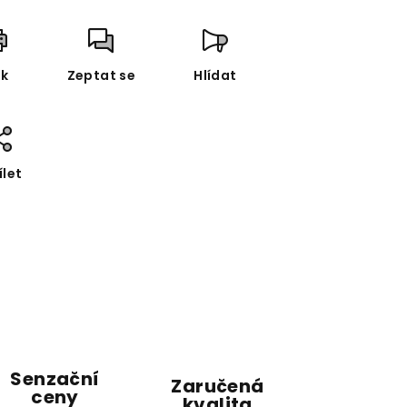
sk
Zeptat se
Hlídat
ílet
Senzační
Zaručená
ceny
kvalita