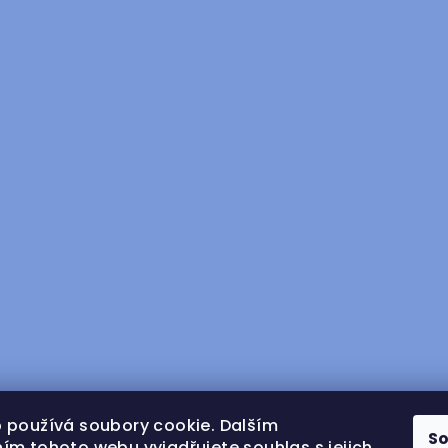
 používá soubory cookie. Dalším
S
ím tohoto webu vyjadřujete souhlas s jejich