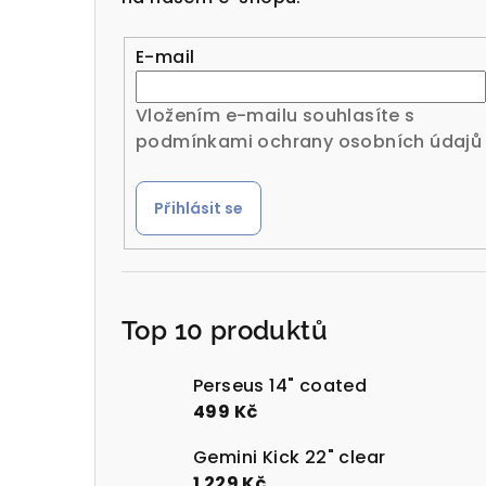
r
a
E-mail
n
Vložením e-mailu souhlasíte s
n
podmínkami ochrany osobních údajů
í
Přihlásit se
p
a
n
Top 10 produktů
e
l
Perseus 14" coated
499 Kč
Gemini Kick 22" clear
1 229 Kč