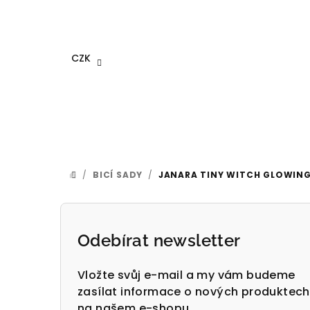
Přejít
na
obsah
CZK
/
BICÍ SADY
/
JANARA TINY WITCH GLOWING I
DOMŮ
P
o
Odebírat newsletter
s
Vložte svůj e-mail a my vám budeme
t
zasílat informace o nových produktech
na našem e-shopu.