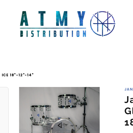
CE 18"-12"-14"
JAN
J
G
1