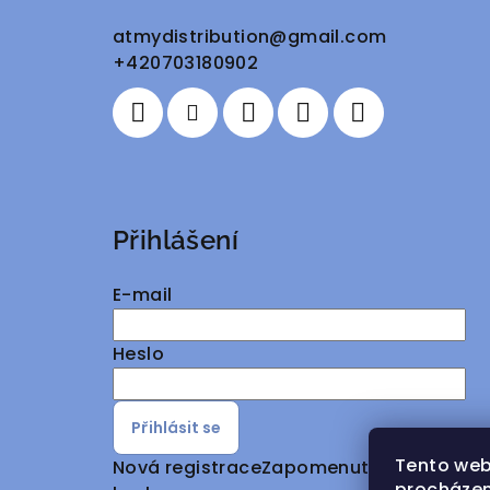
a
atmydistribution
@
gmail.com
+420703180902
t
í
Přihlášení
E-mail
Heslo
Přihlásit se
Tento web
Nová registrace
Zapomenuté
procházen