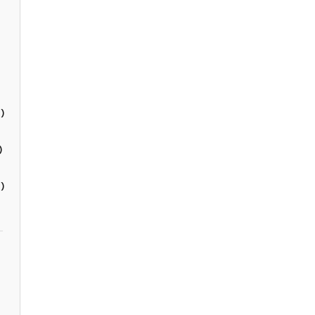
)
)
)