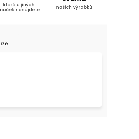
které u jiných
našich výrobků
značek nenajdete
uze