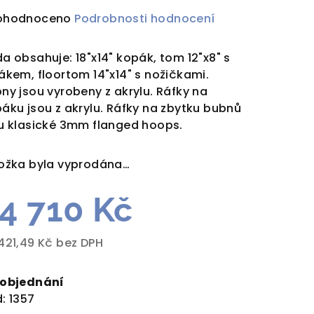
ůměrné
ohodnoceno
Podrobnosti hodnocení
dnocení
duktu
a obsahuje: 18"x14" kopák, tom 12"x8" s
ákem, floortom 14"x14" s nožičkami.
ny jsou vyrobeny z akrylu. Ráfky na
áku jsou z akrylu. Ráfky na zbytku bubnů
u klasické 3mm flanged hoops.
zdiček.
ožka byla vyprodána…
4 710 Kč
421,49 Kč bez DPH
rná
a:
 objednání
:
1357