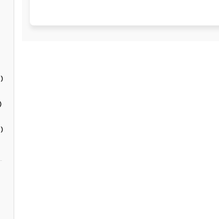
)
)
)