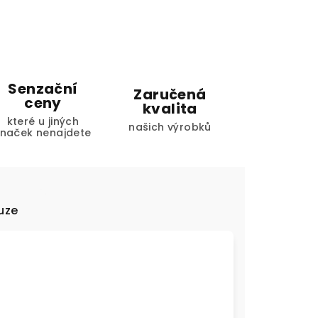
Senzační
Zaručená
ceny
kvalita
které u jiných
našich výrobků
značek nenajdete
uze