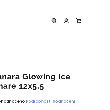
Hledat
Přihlášení
Nákupní
košík
anara Glowing Ice
nare 12x5,5
ůměrné
ohodnoceno
Podrobnosti hodnocení
dnocení