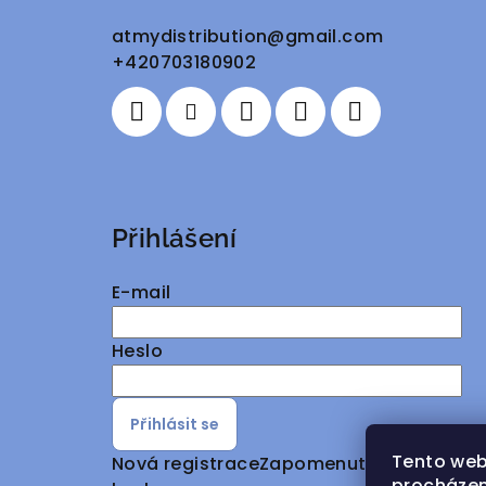
a
atmydistribution
@
gmail.com
+420703180902
t
í
Přihlášení
E-mail
Heslo
Přihlásit se
Tento web
Nová registrace
Zapomenuté
procházen