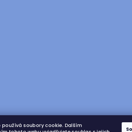
 používá soubory cookie. Dalším
S
ím tohoto webu vyjadřujete souhlas s jejich