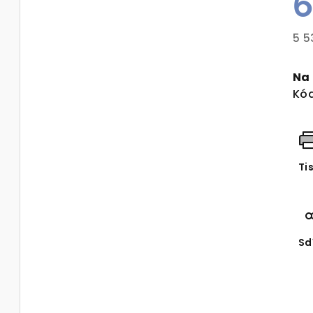
6
5 5
Mě
cen
Na
Kód
Ti
Sd