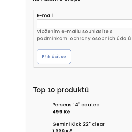
r
a
E-mail
n
Vložením e-mailu souhlasíte s
n
podmínkami ochrany osobních údajů
í
Přihlásit se
p
a
n
Top 10 produktů
e
l
Perseus 14" coated
499 Kč
Gemini Kick 22" clear
1 229 Kč