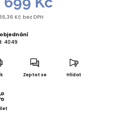
 699 Kč
36,36 Kč bez DPH
rná
a:
 objednání
:
4049
sk
Zeptat se
Hlídat
ílet