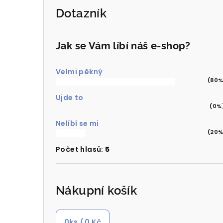
Dotazník
Jak se Vám líbí náš e-shop?
Velmi pěkný
(80%
Ujde to
(0%
Nelíbí se mi
(20%
Počet hlasů:
5
Nákupní košík
0
ks /
0 Kč