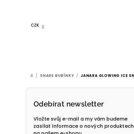
Přejít
na
obsah
CZK
/
SNARE BUBÍNKY
/
JANARA GLOWING ICE SN
DOMŮ
P
o
Odebírat newsletter
s
Vložte svůj e-mail a my vám budeme
t
zasílat informace o nových produktech
na našem e-shopu.