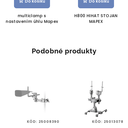
Do košíku
Do košíku
multiclamp s
H800 HIHAT STOJAN
nastavením úhlu Mapex
MAPEX
Podobné produkty
KÓD:
25008390
KÓD:
25013078