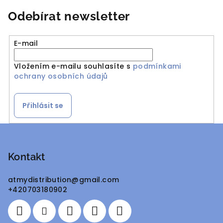
Odebírat newsletter
E-mail
Vložením e-mailu souhlasíte s
podmínkami
ochrany osobních údajů
Přihlásit se
Z
á
p
Kontakt
a
atmydistribution
@
gmail.com
t
+420703180902
í