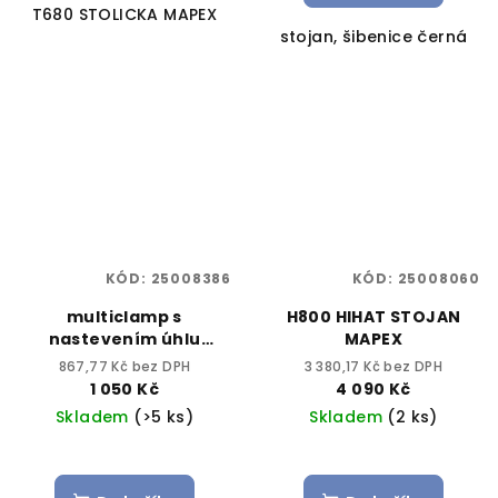
T680 STOLICKA MAPEX
stojan, šibenice černá
KÓD:
25008386
KÓD:
25008060
multiclamp s
H800 HIHAT STOJAN
nastevením úhlu
MAPEX
MC903
867,77 Kč bez DPH
3 380,17 Kč bez DPH
1 050 Kč
4 090 Kč
Skladem
(>5 ks)
Skladem
(2 ks)