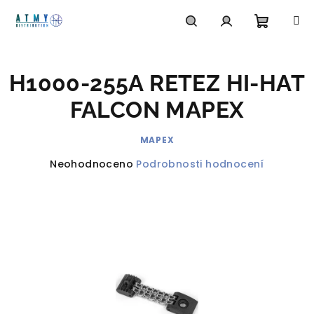
Přejít
na
obsah
Nákupn
Hledat
Přihlášení
H1000-255A RETEZ HI-HAT
košík
FALCON MAPEX
MAPEX
Průměrné
Neohodnoceno
Podrobnosti hodnocení
hodnocení
produktu
je
0,0
z
5
hvězdiček.