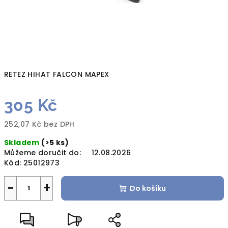
RETEZ HIHAT FALCON MAPEX
305 Kč
252,07 Kč bez DPH
Měrná
Skladem
(>5 ks)
cena:
Můžeme doručit do:
12.08.2026
Kód:
25012973
−
+
Do košíku