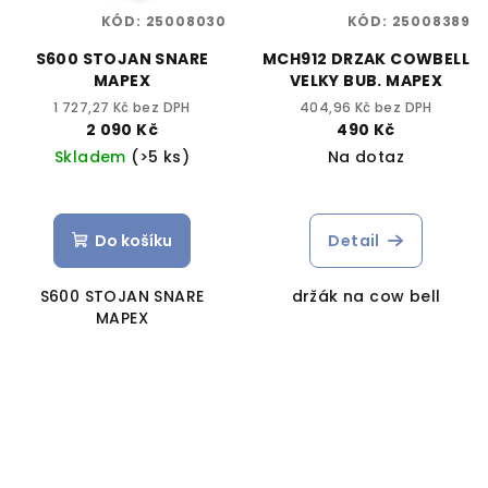
KÓD:
25008030
KÓD:
25008389
S600 STOJAN SNARE
MCH912 DRZAK COWBELL
MAPEX
VELKY BUB. MAPEX
1 727,27 Kč bez DPH
404,96 Kč bez DPH
2 090 Kč
490 Kč
Skladem
(>5 ks)
Na dotaz
Do košíku
Detail
S600 STOJAN SNARE
držák na cow bell
MAPEX