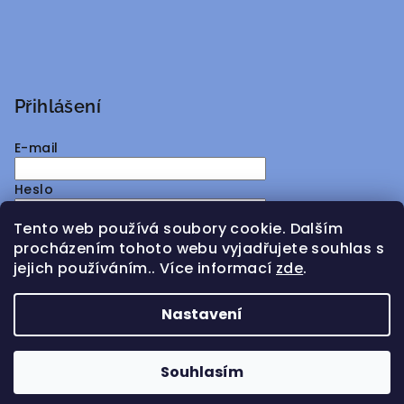
Přihlášení
E-mail
Heslo
Tento web používá soubory cookie. Dalším
Přihlásit se
procházením tohoto webu vyjadřujete souhlas s
jejich používáním.. Více informací
zde
.
Nová registrace
Zapomenuté heslo
Nastavení
Copyright 2026
ATMY Distribution
. Všechna práva
vyhrazena.
Souhlasím
Vytvořil Shoptet