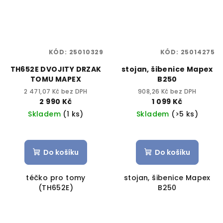
KÓD:
25010329
KÓD:
25014275
TH652E DVOJITY DRZAK
stojan, šibenice Mapex
TOMU MAPEX
B250
2 471,07 Kč bez DPH
908,26 Kč bez DPH
2 990 Kč
1 099 Kč
Skladem
(1 ks)
Skladem
(>5 ks)
Do košíku
Do košíku
téčko pro tomy
stojan, šibenice Mapex
(TH652E)
B250