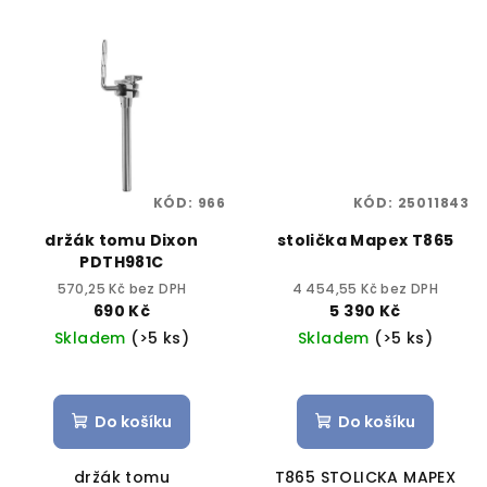
KÓD:
966
KÓD:
25011843
držák tomu Dixon
stolička Mapex T865
PDTH981C
570,25 Kč bez DPH
4 454,55 Kč bez DPH
690 Kč
5 390 Kč
Skladem
(>5 ks)
Skladem
(>5 ks)
Do košíku
Do košíku
držák tomu
T865 STOLICKA MAPEX