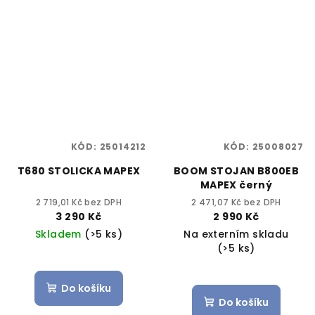
KÓD:
25014212
KÓD:
25008027
T680 STOLICKA MAPEX
BOOM STOJAN B800EB
MAPEX černý
2 719,01 Kč bez DPH
2 471,07 Kč bez DPH
3 290 Kč
2 990 Kč
Skladem
(>5 ks)
Na externím skladu
(>5 ks)
Do košíku
Do košíku