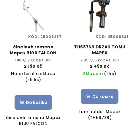
KÓD:
25008267
KÓD:
25008331
činelové rameno
TH687SB DRZAK TOMU
Mapex B100 FALCON
MAPEX
1 809,92 Kč bez DPH
2 057,85 Kč bez DPH
2 190 Kč
2 490 Kč
Na externím skladu
Skladem
(1 ks)
(>5 ks)
Do košíku
Do košíku
tom holder Mapex
činelové rameno Mapex
(TH687SB)
B100 FALCON