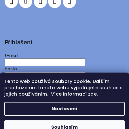
Přihlášení
E-mail
Heslo
Tento web používá soubory cookie. Dalším
Přihlásit se
procházením tohoto webu vyjadřujete souhlas s
jejich používáním.. Více informací
zde
.
Nová registrace
Zapomenuté heslo
Nastavení
Copyright 2026
ATMY Distribution
. Všechna práva
vyhrazena.
Souhlasím