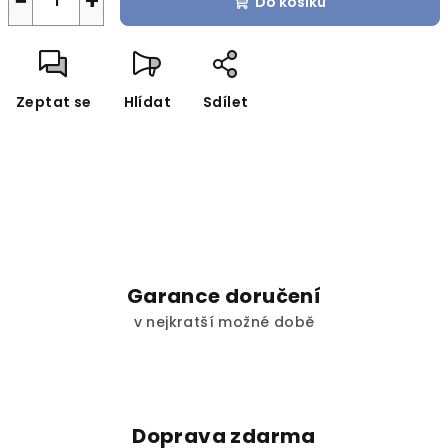
−
+
Do košíku
Zeptat se
Hlídat
Sdílet
Garance doručení
v nejkratší možné době
Doprava zdarma