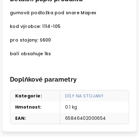
gumová podložka pod snare Mapex
kod výrobce: 1114-105
pro stojany: S600
balí obsahuje 1ks
Doplňkové parametry
Kategorie
:
DÍLY NA STOJANY
Hmotnost
:
0.1 kg
EAN
:
65846402000654