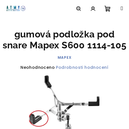
Přejít
na
obsah
Nákupn
Hledat
Přihlášení
gumová podložka pod
košík
snare Mapex S600 1114-105
MAPEX
Průměrné
Neohodnoceno
Podrobnosti hodnocení
hodnocení
produktu
je
0,0
z
5
hvězdiček.