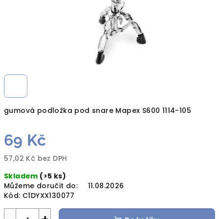
gumová podložka pod snare Mapex S600 1114-105
69 Kč
57,02 Kč bez DPH
Měrná
Skladem
(>5 ks)
cena:
Můžeme doručit do:
11.08.2026
Kód:
C1DYXX130077