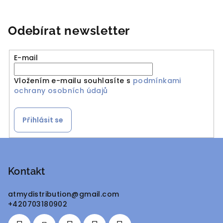
Odebírat newsletter
E-mail
Vložením e-mailu souhlasíte s
podmínkami
ochrany osobních údajů
Přihlásit se
Z
á
p
Kontakt
a
atmydistribution
@
gmail.com
t
+420703180902
í