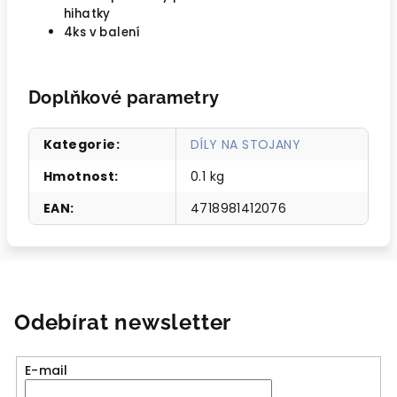
hihatky
4ks v balení
Doplňkové parametry
Kategorie
:
DÍLY NA STOJANY
Hmotnost
:
0.1 kg
EAN
:
4718981412076
Odebírat newsletter
E-mail