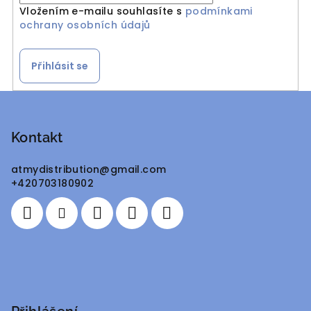
Vložením e-mailu souhlasíte s
podmínkami
ochrany osobních údajů
Přihlásit se
Z
á
p
Kontakt
a
atmydistribution
@
gmail.com
t
+420703180902
í