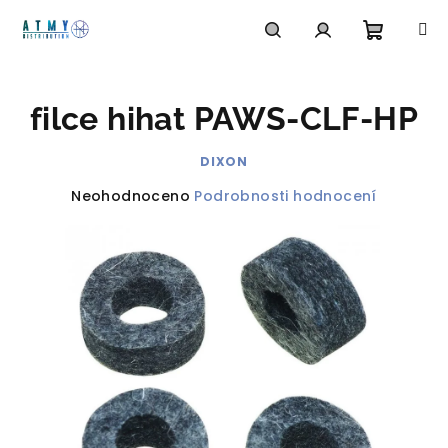
Přejít
na
obsah
Nákupn
Hledat
Přihlášení
filce hihat PAWS-CLF-HP
košík
DIXON
Průměrné
Neohodnoceno
Podrobnosti hodnocení
hodnocení
produktu
je
0,0
z
5
hvězdiček.