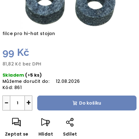
filce pro hi-hat stojan
99 Kč
81,82 Kč bez DPH
Měrná
Skladem
(>5 ks)
cena:
Můžeme doručit do:
12.08.2026
Kód:
861
−
+
Do košíku
Zeptat se
Hlídat
Sdílet