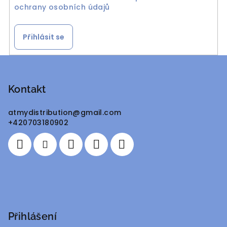
ochrany osobních údajů
Přihlásit se
Z
á
p
Kontakt
a
atmydistribution
@
gmail.com
t
+420703180902
í
Přihlášení