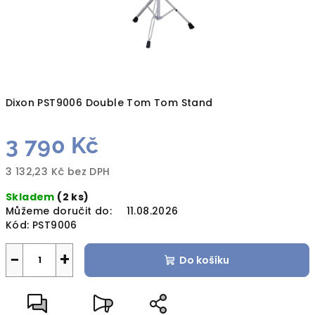
Dixon PST9006 Double Tom Tom Stand
3 790 Kč
3 132,23 Kč bez DPH
Měrná
Skladem
(2 ks)
cena:
Můžeme doručit do:
11.08.2026
Kód:
PST9006
−
+
Do košíku