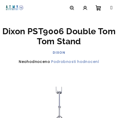
Přejít
na
obsah
Nákupn
Hledat
Přihlášení
Dixon PST9006 Double Tom
košík
Tom Stand
DIXON
Průměrné
Neohodnoceno
Podrobnosti hodnocení
hodnocení
produktu
je
0,0
z
5
hvězdiček.