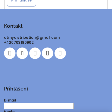
Přihlásit se
Z
á
p
Kontakt
a
atmydistribution
@
gmail.com
t
+420703180902
í
Přihlášení
E-mail
Heslo