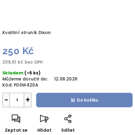
Kvalitní struník Dixon
250 Kč
206,61 Kč bez DPH
Měrná
Skladem
(>5 ks)
cena:
Můžeme doručit do:
12.08.2026
Kód:
PDSW420A
−
+
Do košíku
Zeptat se
Hlídat
Sdílet