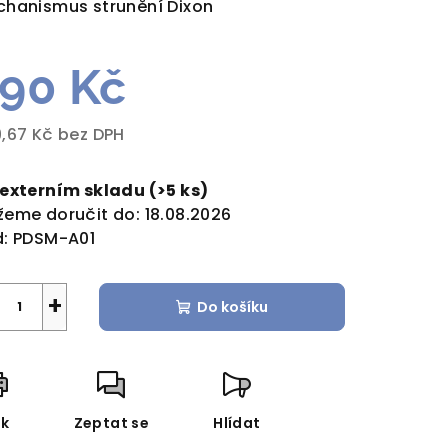
hanismus strunění Dixon
90 Kč
zdiček.
,67 Kč bez DPH
rná
a:
 externím skladu
(>5 ks)
eme doručit do:
18.08.2026
:
PDSM-A01
+
Do košíku
sk
Zeptat se
Hlídat