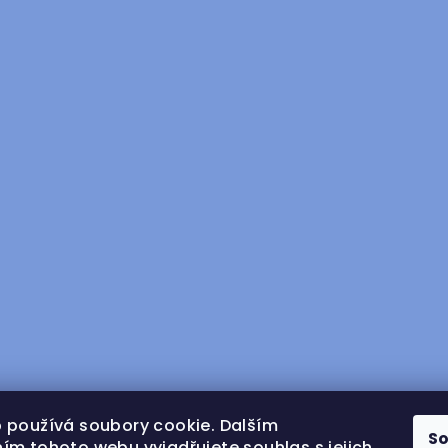
 používá soubory cookie. Dalším
S
ím tohoto webu vyjadřujete souhlas s jejich