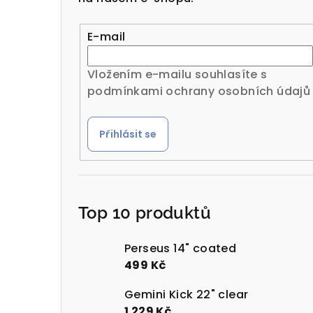
r
a
E-mail
n
Vložením e-mailu souhlasíte s
n
podmínkami ochrany osobních údajů
í
Přihlásit se
p
a
n
Top 10 produktů
e
l
Perseus 14" coated
499 Kč
Gemini Kick 22" clear
1 229 Kč