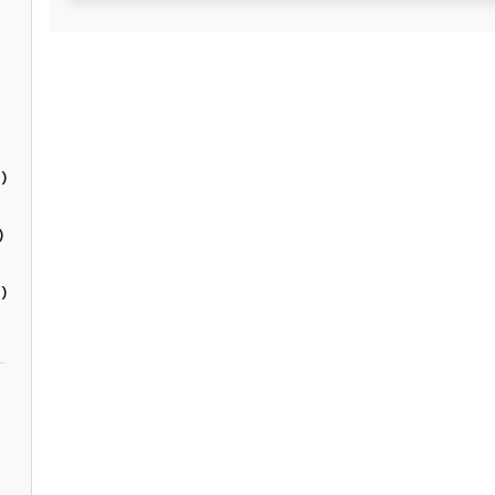
)
)
)