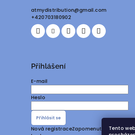
a
atmydistribution
@
gmail.com
+420703180902
t
í
Přihlášení
E-mail
Heslo
Přihlásit se
Tento web
Nová registrace
Zapomenuté
procházen