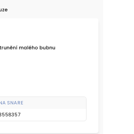
uze
trunění malého bubnu
 NA SNARE
3558357