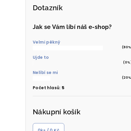
Dotazník
Jak se Vám líbí náš e-shop?
Velmi pěkný
(80%
Ujde to
(0%
Nelíbí se mi
(20%
Počet hlasů:
5
Nákupní košík
0
ks /
0 Kč