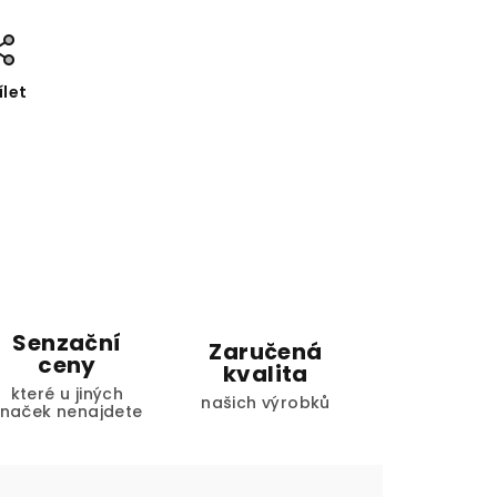
ílet
Senzační
Zaručená
ceny
kvalita
které u jiných
našich výrobků
značek nenajdete