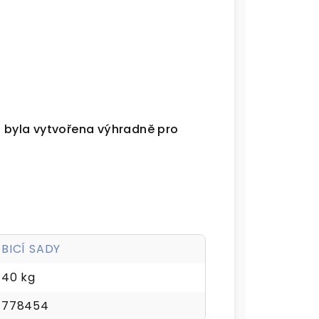
á byla vytvořena výhradně pro
BICÍ SADY
40 kg
778454