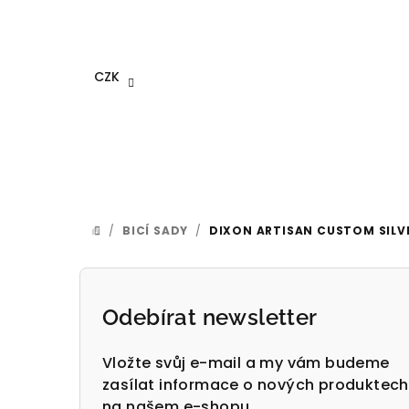
Přejít
na
obsah
CZK
/
BICÍ SADY
/
DIXON ARTISAN CUSTOM SILVER
DOMŮ
P
o
Odebírat newsletter
s
Vložte svůj e-mail a my vám budeme
t
zasílat informace o nových produktech
na našem e-shopu.