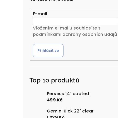
r
a
E-mail
n
Vložením e-mailu souhlasíte s
n
podmínkami ochrany osobních údajů
í
Přihlásit se
p
a
n
Top 10 produktů
e
l
Perseus 14" coated
499 Kč
Gemini Kick 22" clear
1 229 Kč