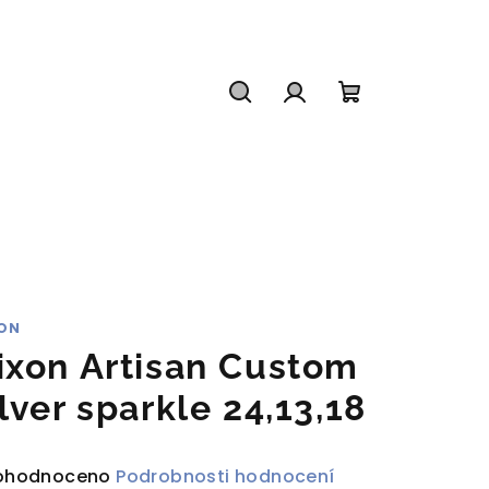
Hledat
Přihlášení
Nákupní
košík
ON
ixon Artisan Custom
ilver sparkle 24,13,18
ůměrné
ohodnoceno
Podrobnosti hodnocení