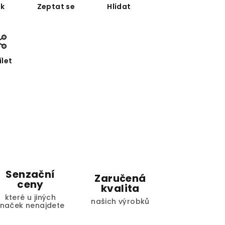
sk
Zeptat se
Hlídat
ílet
Senzační
Zaručená
ceny
kvalita
které u jiných
našich výrobků
značek nenajdete