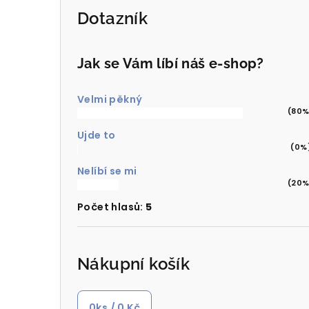
Dotazník
Jak se Vám líbí náš e-shop?
Velmi pěkný
(80%
Ujde to
(0%
Nelíbí se mi
(20%
Počet hlasů:
5
Nákupní košík
0
ks /
0 Kč