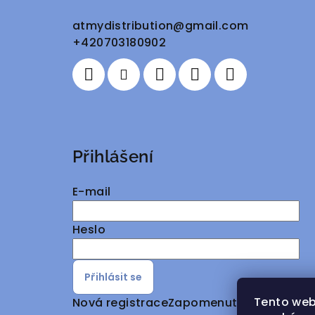
a
atmydistribution
@
gmail.com
+420703180902
t
í
Přihlášení
E-mail
Heslo
Přihlásit se
Tento web
Nová registrace
Zapomenuté