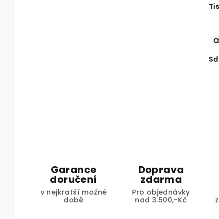
Ti
Sd
Garance
Doprava
doručení
zdarma
v nejkratší možné
Pro objednávky
době
nad 3.500,-Kč