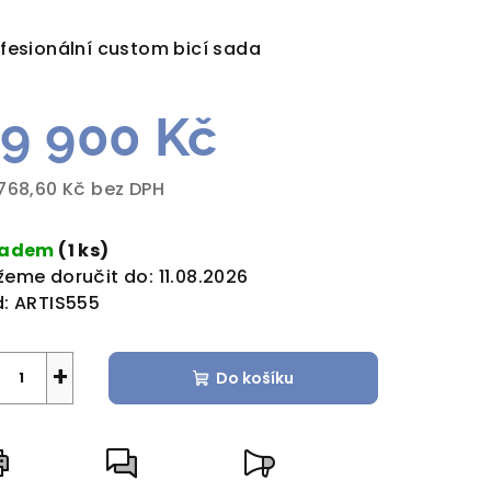
dnocení
duktu
fesionální custom bicí sada
9 900 Kč
zdiček.
768,60 Kč bez DPH
rná
a:
ladem
(1 ks)
eme doručit do:
11.08.2026
:
ARTIS555
+
Do košíku