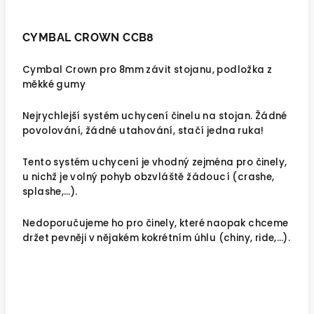
CYMBAL CROWN CCB8
Cymbal Crown pro 8mm závit stojanu, podložka z
měkké gumy
Nejrychlejší systém uchycení činelu na stojan. Žádné
povolování, žádné utahování, stačí jedna ruka!
Tento systém uchycení je vhodný zejména pro činely,
u nichž je volný pohyb obzvláště žádoucí (crashe,
splashe,…).
Nedoporučujeme ho pro činely, které naopak chceme
držet pevněji v nějakém kokrétním úhlu (chiny, ride,…).