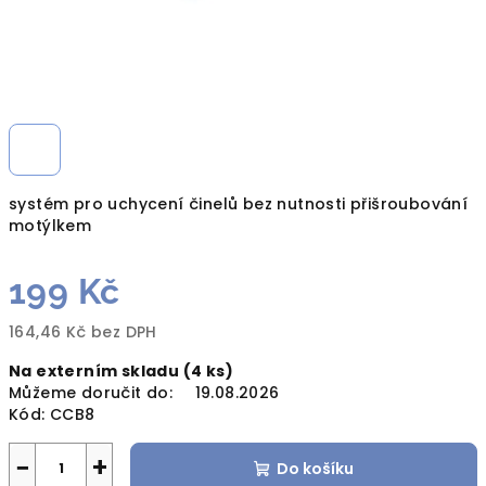
systém pro uchycení činelů bez nutnosti přišroubování
motýlkem
199 Kč
164,46 Kč bez DPH
Měrná
Na externím skladu
(4 ks)
cena:
Můžeme doručit do:
19.08.2026
Kód:
CCB8
−
+
Do košíku