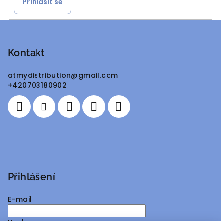
Přihlásit se
Z
á
p
Kontakt
a
atmydistribution
@
gmail.com
t
+420703180902
í
Přihlášení
E-mail