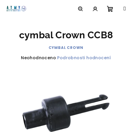
Přejít
na
obsah
Nákupn
Hledat
Přihlášení
cymbal Crown CCB8
košík
CYMBAL CROWN
Průměrné
Neohodnoceno
Podrobnosti hodnocení
hodnocení
produktu
je
0,0
z
5
hvězdiček.