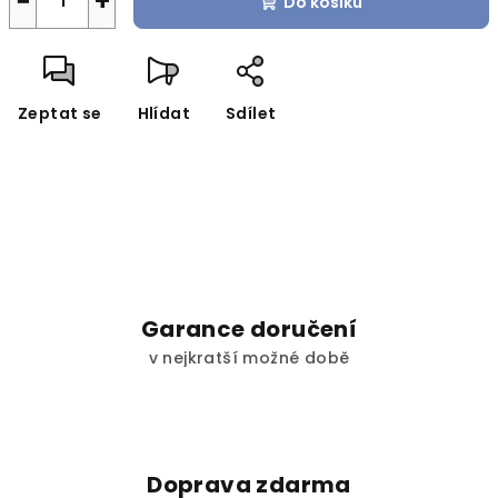
−
+
Do košíku
Zeptat se
Hlídat
Sdílet
Garance doručení
v nejkratší možné době
Doprava zdarma