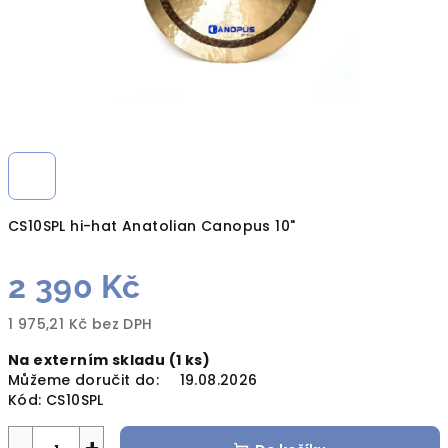
CS10SPL hi-hat Anatolian Canopus 10"
2 390 Kč
1 975,21 Kč bez DPH
Měrná
Na externím skladu
(1 ks)
cena:
Můžeme doručit do:
19.08.2026
Kód:
CS10SPL