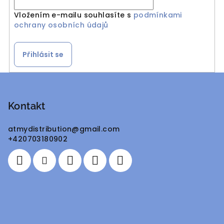
Vložením e-mailu souhlasíte s
podmínkami
ochrany osobních údajů
Přihlásit se
Z
á
p
Kontakt
a
atmydistribution
@
gmail.com
t
+420703180902
í