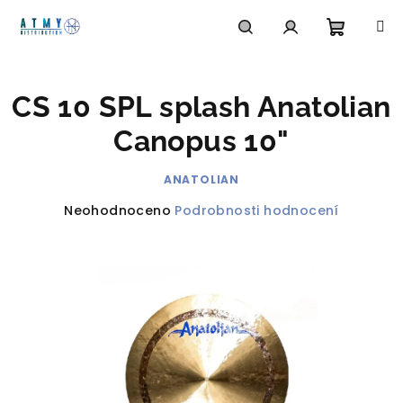
Přejít
na
obsah
Nákupn
Hledat
Přihlášení
CS 10 SPL splash Anatolian
košík
Canopus 10"
ANATOLIAN
Průměrné
Neohodnoceno
Podrobnosti hodnocení
hodnocení
produktu
je
0,0
z
5
hvězdiček.