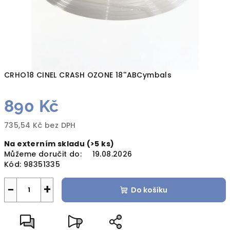
CRHO18 CINEL CRASH OZONE 18''ABCymbals
890 Kč
735,54 Kč bez DPH
Měrná
Na externím skladu
(>5 ks)
cena:
Můžeme doručit do:
19.08.2026
Kód:
98351335
−
+
Do košíku