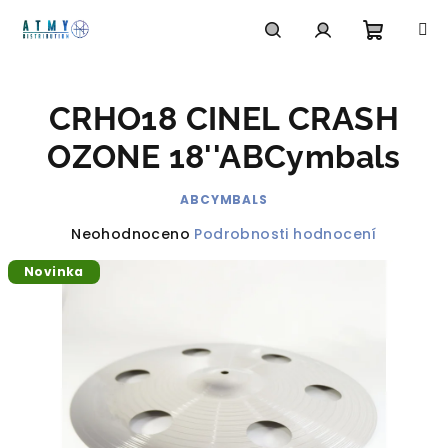
Přejít
na
obsah
Nákupn
Hledat
Přihlášení
CRHO18 CINEL CRASH
košík
OZONE 18''ABCymbals
ABCYMBALS
Průměrné
Neohodnoceno
Podrobnosti hodnocení
hodnocení
Novinka
produktu
je
0,0
z
5
hvězdiček.