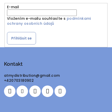
E-mail
Vložením e-mailu souhlasíte s
podmínkami
ochrany osobních údajů
Přihlásit se
Z
á
p
Kontakt
a
atmydistribution
@
gmail.com
t
+420703180902
í