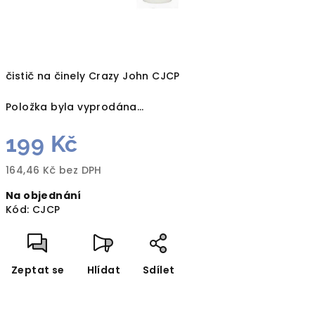
čistič na činely Crazy John CJCP
Položka byla vyprodána…
199 Kč
164,46 Kč bez DPH
Měrná
Na objednání
cena:
Kód:
CJCP
Zeptat se
Hlídat
Sdílet