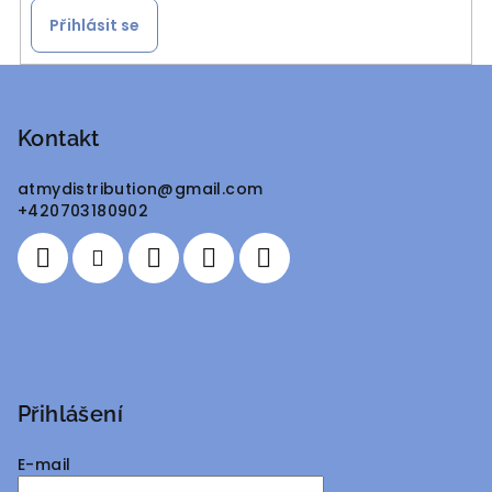
Přihlásit se
Z
á
p
Kontakt
a
atmydistribution
@
gmail.com
t
+420703180902
í
Přihlášení
E-mail