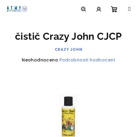
Přejít
na
obsah
Nákupn
Hledat
Přihlášení
čistič Crazy John CJCP
košík
CRAZY JOHN
Průměrné
Neohodnoceno
Podrobnosti hodnocení
hodnocení
produktu
je
0,0
z
5
hvězdiček.