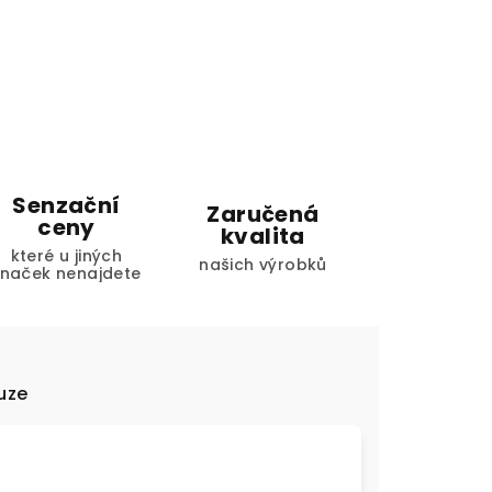
Senzační
Zaručená
ceny
kvalita
které u jiných
našich výrobků
značek nenajdete
uze