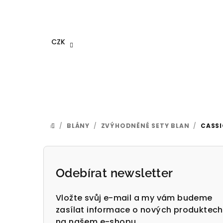
Přejít
na
obsah
CZK
/
BLÁNY
/
ZVÝHODNĚNÉ SETY BLAN
/
CASSI
DOMŮ
P
o
Odebírat newsletter
s
Vložte svůj e-mail a my vám budeme
t
zasílat informace o nových produktech
na našem e-shopu.