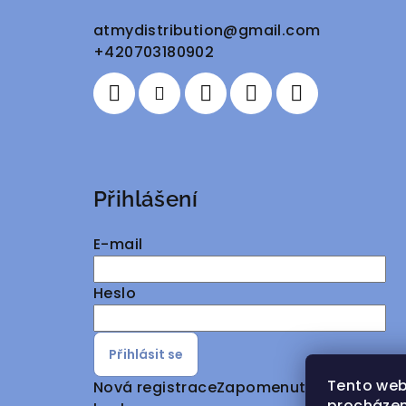
a
atmydistribution
@
gmail.com
+420703180902
t
í
Přihlášení
E-mail
Heslo
Přihlásit se
Tento web
Nová registrace
Zapomenuté
procházen