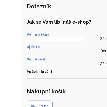
Dotazník
Jak se Vám líbí náš e-shop?
Velmi pěkný
(80%
Ujde to
(0%
Nelíbí se mi
(20%
Počet hlasů:
5
Nákupní košík
0
ks /
0 Kč