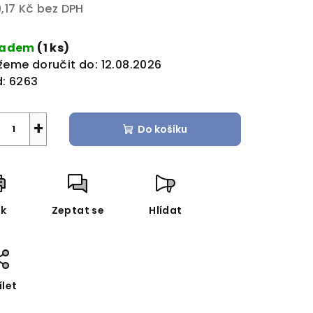
,17 Kč bez DPH
rná
a:
ladem
(1 ks)
eme doručit do:
12.08.2026
:
6263
+
Do košíku
sk
Zeptat se
Hlídat
ílet