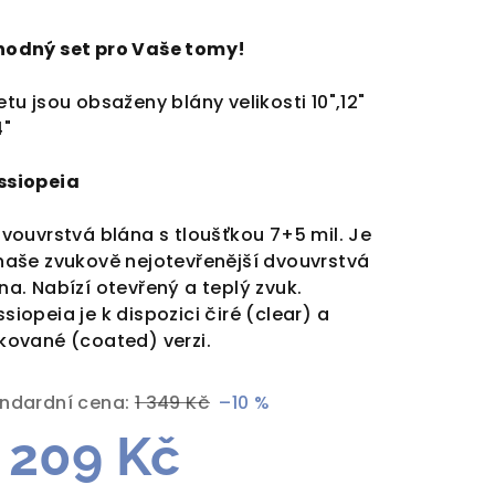
dnocení
duktu
hodný set pro Vaše tomy!
etu jsou obsaženy blány velikosti 10",12"
4"
zdiček.
ssiopeia
dvouvrstvá blána s tloušťkou 7+5 mil. Je
naše zvukově nejotevřenější dvouvrstvá
na. Nabízí otevřený a teplý zvuk.
siopeia je k dispozici čiré (clear) a
kované (coated) verzi.
ndardní cena:
1 349 Kč
–10 %
 209 Kč