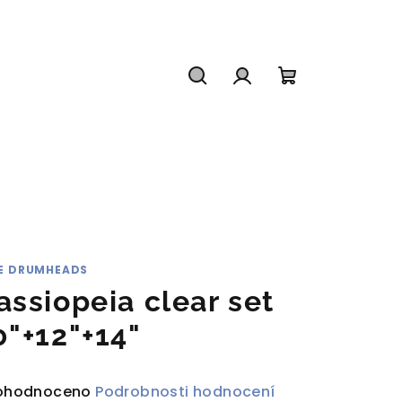
Hledat
Přihlášení
Nákupní
košík
E DRUMHEADS
assiopeia clear set
0"+12"+14"
ůměrné
ohodnoceno
Podrobnosti hodnocení