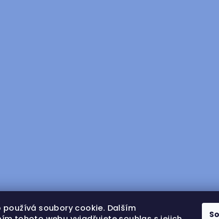
 používá soubory cookie. Dalším
S
ím tohoto webu vyjadřujete souhlas s jejich