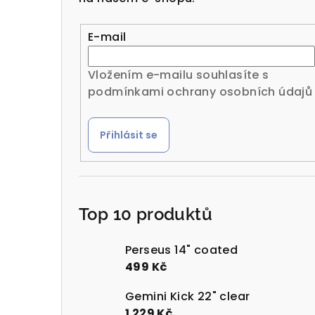
r
a
E-mail
n
Vložením e-mailu souhlasíte s
n
podmínkami ochrany osobních údajů
í
Přihlásit se
p
a
n
Top 10 produktů
e
l
Perseus 14" coated
499 Kč
Gemini Kick 22" clear
1 229 Kč