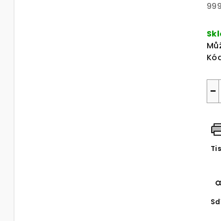
999
Mě
cen
Sk
Můž
Kód
−
Ti
Sd