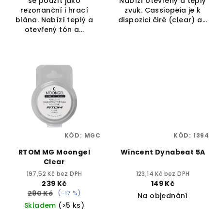
se použít jako
Nabízí otevřený a teplý
rezonanční i hrací
zvuk. Cassiopeia je k
blána. Nabízí teplý a
dispozici čiré (clear) a...
otevřený tón a...
KÓD:
MGC
KÓD:
1394
RTOM MG Moongel
Wincent Dynabeat 5A
Clear
197,52 Kč bez DPH
123,14 Kč bez DPH
239 Kč
149 Kč
290 Kč
(–17 %)
Na objednání
Skladem
(>5 ks)