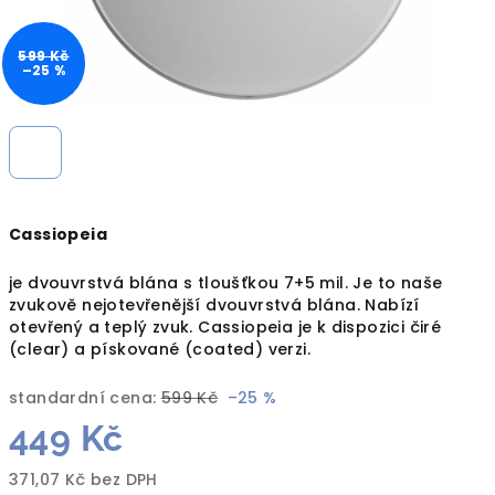
599 Kč
–25 %
Cassiopeia
je dvouvrstvá blána s tloušťkou 7+5 mil. Je to naše
zvukově nejotevřenější dvouvrstvá blána. Nabízí
otevřený a teplý zvuk. Cassiopeia je k dispozici čiré
(clear) a pískované (coated) verzi.
standardní cena:
599 Kč
–25 %
449 Kč
371,07 Kč bez DPH