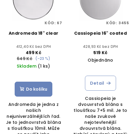
KÓD:
67
KÓD:
3455
Andromeda 18" clear
Cassiopeia 16" coated
412,40 Kč bez DPH
428,93 Kč bez DPH
499 Kč
519 Kč
649 Kč
(–23 %)
Objednáno
Skladem
(1 ks)
Detail
Do košíku
Cassiopeia je
Andromeda je jedna z
dvouvrstvá blána s
našich
tloušťkou 7+5 mil. Je to
nejuniverzálnějších řad.
naše zvukově
Je to jednovrstvá blána
nejotevřenější
s tloušťkou 10mil. Může
dvouvrstvá blána.