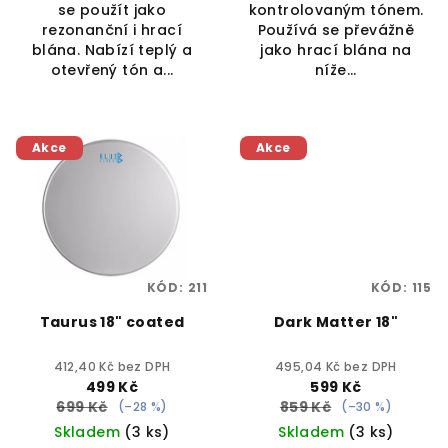
se použít jako
kontrolovaným tónem.
rezonanční i hrací
Používá se převážně
blána. Nabízí teplý a
jako hrací blána na
otevřený tón a...
níže...
Akce
Akce
KÓD:
211
KÓD:
115
Taurus 18" coated
Dark Matter 18"
412,40 Kč bez DPH
495,04 Kč bez DPH
499 Kč
599 Kč
699 Kč
859 Kč
(–28 %)
(–30 %)
Skladem
(3 ks)
Skladem
(3 ks)