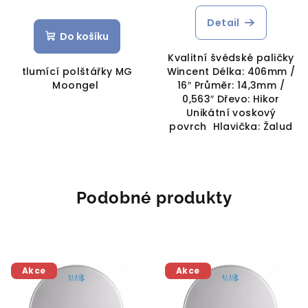
Detail
Do košíku
Kvalitní švédské paličky
tlumící polštářky MG
Wincent Délka: 406mm /
Moongel
16″ Průměr: 14,3mm /
0,563″ Dřevo: Hikor
Unikátní voskový
povrch Hlavička: Žalud
Podobné produkty
Akce
Akce