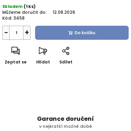
Měrná
Skladem
(1 ks)
cena:
Můžeme doručit do:
12.08.2026
Kód:
3458
−
+
Do košíku
Zeptat se
Hlídat
Sdílet
Garance doručení
v nejkratší možné době