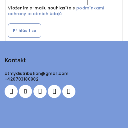
Vložením e-mailu souhlasíte s
podmínkami
ochrany osobních údajů
Přihlásit se
Z
á
p
Kontakt
a
atmydistribution
@
gmail.com
t
+420703180902
í