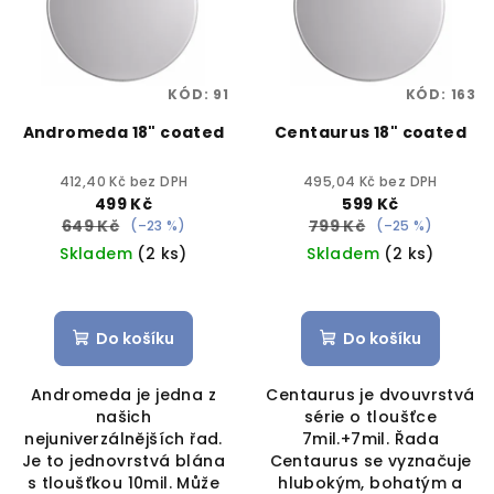
KÓD:
91
KÓD:
163
Andromeda 18" coated
Centaurus 18" coated
412,40 Kč bez DPH
495,04 Kč bez DPH
499 Kč
599 Kč
649 Kč
799 Kč
(–23 %)
(–25 %)
Skladem
(2 ks)
Skladem
(2 ks)
Do košíku
Do košíku
Andromeda je jedna z
Centaurus je dvouvrstvá
našich
série o tloušťce
nejuniverzálnějších řad.
7mil.+7mil. Řada
Je to jednovrstvá blána
Centaurus se vyznačuje
s tloušťkou 10mil. Může
hlubokým, bohatým a