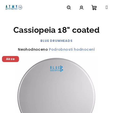
Přejít
na
obsah
Nákupn
Hledat
Přihlášení
Cassiopeia 18" coated
košík
BLUE DRUMHEADS
Průměrné
Neohodnoceno
Podrobnosti hodnocení
hodnocení
Akce
produktu
je
0,0
z
5
hvězdiček.