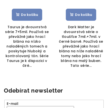
Do košíku
Do košíku
Taurus je dvouvrstvá
Dark Matter je
série 7+5mil. Používá se
dvouvrstvá série o
převážně jako hrací
tloušťce 7mil.+7mil. v
blána na nízko
černé barvě. Používá se
naladěných tomech a
převážně jako hrací
poskytuje hluboký a
blána na níže naladěné
kontrolovaný tón. Série
tomy nebo jako hrací
Taurus je k dispozici v
blána na malý buben.
čiré...
Tato série...
Odebírat newsletter
E-mail