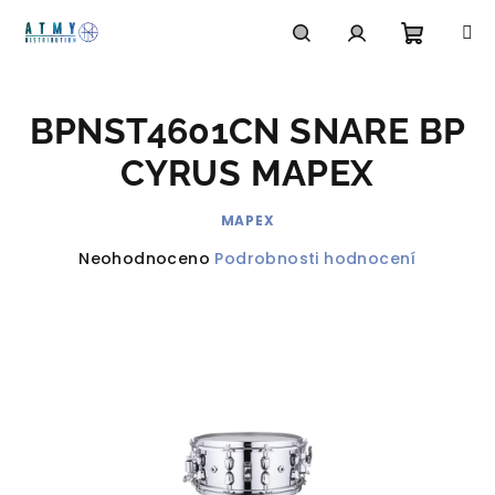
Přejít
na
obsah
Nákupn
Hledat
Přihlášení
BPNST4601CN SNARE BP
košík
CYRUS MAPEX
MAPEX
Průměrné
Neohodnoceno
Podrobnosti hodnocení
hodnocení
produktu
je
0,0
z
5
hvězdiček.