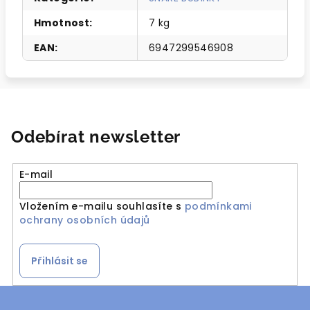
Hmotnost
:
7 kg
EAN
:
6947299546908
Odebírat newsletter
E-mail
Vložením e-mailu souhlasíte s
podmínkami
ochrany osobních údajů
Přihlásit se
Z