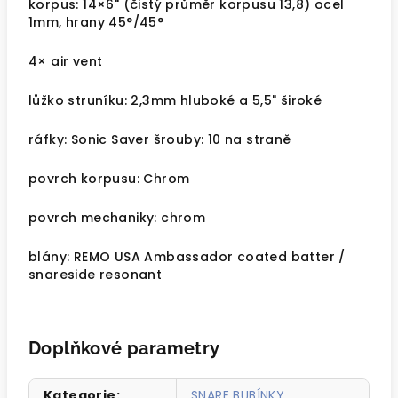
korpus: 14×6" (čistý průměr korpusu 13,8) ocel
1mm, hrany 45°/45°
4× air vent
lůžko struníku: 2,3mm hluboké a 5,5" široké
ráfky: Sonic Saver šrouby: 10 na straně
povrch korpusu: Chrom
povrch mechaniky: chrom
blány: REMO USA Ambassador coated batter /
snareside resonant
Doplňkové parametry
Kategorie
:
SNARE BUBÍNKY