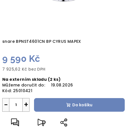
snare BPNST4601CN BP CYRUS MAPEX
9 590 Kč
7 925,62 Kč bez DPH
Měrná
Na externím skladu
(2 ks)
cena:
Můžeme doručit do:
19.08.2026
Kód:
25010421
−
+
Do košíku