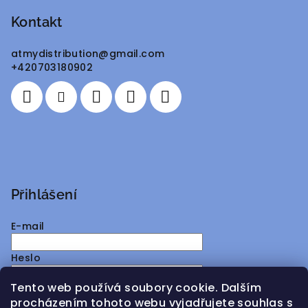
á
p
Kontakt
a
atmydistribution
@
gmail.com
t
+420703180902
í
Přihlášení
E-mail
Heslo
Tento web používá soubory cookie. Dalším
Přihlásit se
procházením tohoto webu vyjadřujete souhlas s