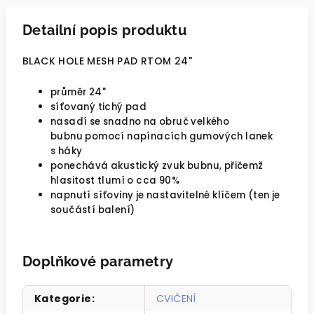
Detailní popis produktu
BLACK HOLE MESH PAD RTOM 24"
průměr 24"
síťovaný tichý pad
nasadí se snadno na obruč velkého
bubnu
pomocí napínacích gumových lanek
s háky
ponechává akustický zvuk bubnu, přičemž
hlasitost tlumí o cca 90%
napnutí síťoviny je nastavitelné klíčem (ten je
součástí balení)
Doplňkové parametry
Kategorie
:
CVIČENÍ