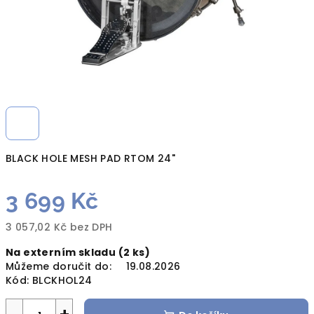
BLACK HOLE MESH PAD RTOM 24"
3 699 Kč
3 057,02 Kč bez DPH
Měrná
Na externím skladu
(2 ks)
cena:
Můžeme doručit do:
19.08.2026
Kód:
BLCKHOL24