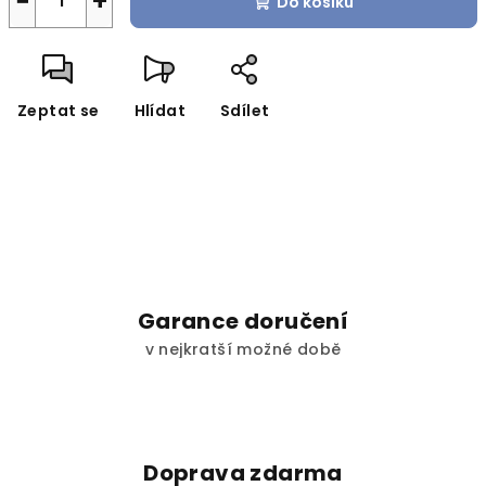
−
+
Do košíku
Zeptat se
Hlídat
Sdílet
Garance doručení
v nejkratší možné době
Doprava zdarma