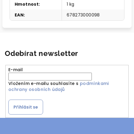
Hmotnost
:
1 kg
EAN
:
678273000098
Odebírat newsletter
E-mail
Vložením e-mailu souhlasíte s
podmínkami
ochrany osobních údajů
Přihlásit se
Z
á