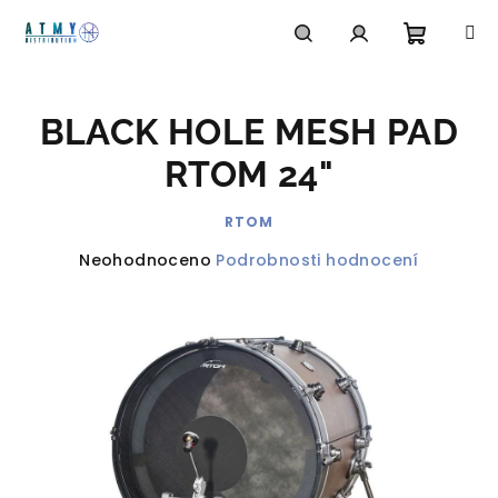
Přejít
na
obsah
Nákupn
Hledat
Přihlášení
BLACK HOLE MESH PAD
košík
RTOM 24"
RTOM
Průměrné
Neohodnoceno
Podrobnosti hodnocení
hodnocení
produktu
je
0,0
z
5
hvězdiček.