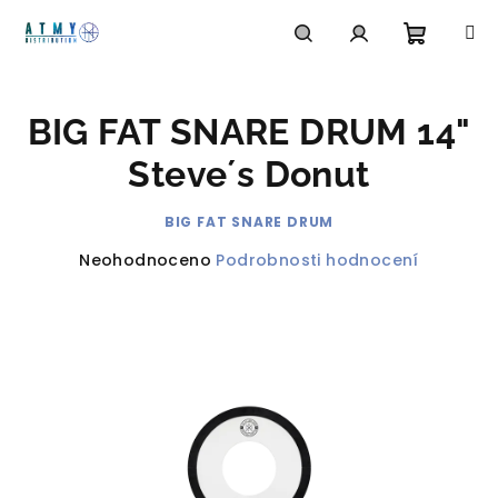
Přejít
na
obsah
Nákupn
Hledat
Přihlášení
BIG FAT SNARE DRUM 14"
košík
Steve´s Donut
BIG FAT SNARE DRUM
Průměrné
Neohodnoceno
Podrobnosti hodnocení
hodnocení
produktu
je
0,0
z
5
hvězdiček.