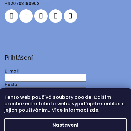
t
+420703180902
í
Přihlášení
E-mail
Heslo
Tento web používá soubory cookie. Dalším
Přihlásit se
procházením tohoto webu vyjadřujete souhlas s
jejich používáním.. Více informací
zde
.
Nová registrace
Zapomenuté heslo
Nastavení