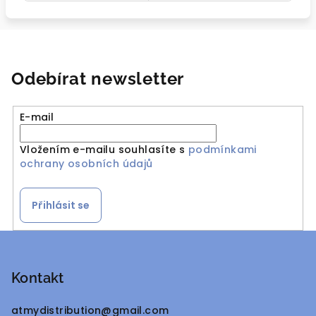
Odebírat newsletter
E-mail
Vložením e-mailu souhlasíte s
podmínkami
ochrany osobních údajů
Přihlásit se
Z
á
p
Kontakt
a
atmydistribution
@
gmail.com