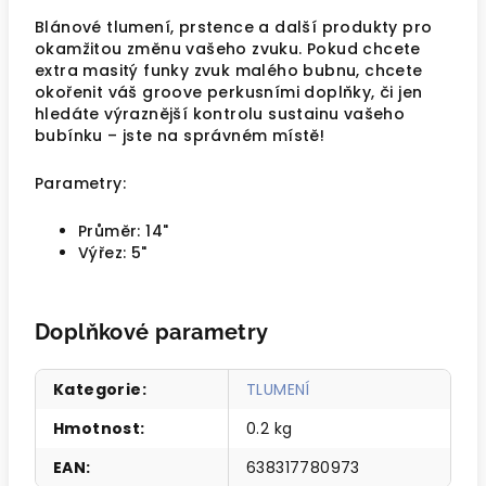
Blánové tlumení, prstence a další produkty pro
okamžitou změnu vašeho zvuku. Pokud chcete
extra masitý funky zvuk malého bubnu, chcete
okořenit váš groove perkusními doplňky, či jen
hledáte výraznější kontrolu sustainu vašeho
bubínku – jste na správném místě!
Parametry:
Průměr: 14"
Výřez: 5"
Doplňkové parametry
Kategorie
:
TLUMENÍ
Hmotnost
:
0.2 kg
EAN
:
638317780973