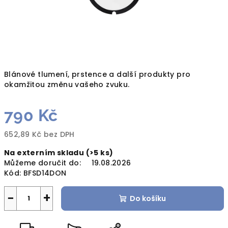
Blánové tlumení, prstence a další produkty pro
okamžitou změnu vašeho zvuku.
790 Kč
652,89 Kč bez DPH
Měrná
Na externím skladu
(>5 ks)
cena:
Můžeme doručit do:
19.08.2026
Kód:
BFSD14DON
−
+
Do košíku