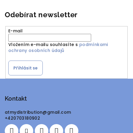
Odebírat newsletter
E-mail
Vložením e-mailu souhlasíte s
podmínkami
ochrany osobních údajů
Přihlásit se
Z
á
p
Kontakt
a
atmydistribution
@
gmail.com
t
+420703180902
í