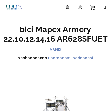
Přejít
na
obsah
Nákupn
Hledat
Přihlášení
bicí Mapex Armory
košík
22,10,12,14,16 AR628SFUET
MAPEX
Průměrné
Neohodnoceno
Podrobnosti hodnocení
hodnocení
produktu
je
0,0
z
5
hvězdiček.