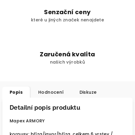
Senzační ceny
které u jiných značek nenajdete
Zaručená kvalita
našich výrobků
Popis
Hodnocení
Diskuze
Detailní popis produktu
Mapex ARMORY
korpusy: bříza/javor/bříza, celkem 6 vrstev /