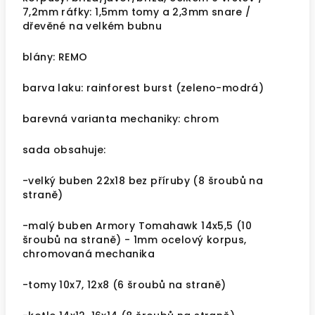
7,2mm ráfky: 1,5mm tomy a 2,3mm snare /
dřevěné na velkém bubnu
blány: REMO
barva laku: rainforest burst (zeleno-modrá)
barevná varianta mechaniky: chrom
sada obsahuje:
-velký buben 22x18 bez příruby (8 šroubů na
straně)
-malý buben Armory Tomahawk 14x5,5 (10
šroubů na straně) - 1mm ocelový korpus,
chromovaná mechanika
-tomy 10x7, 12x8 (6 šroubů na straně)