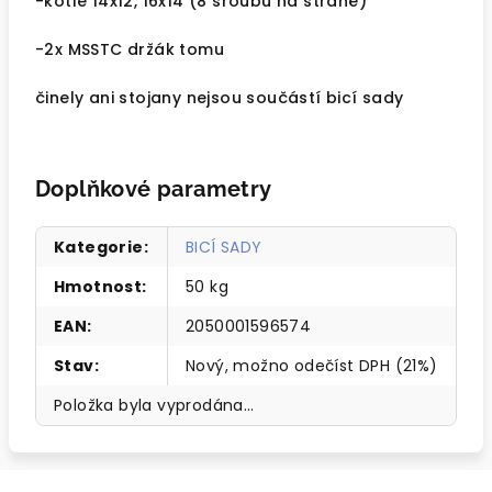
-kotle 14x12, 16x14 (8 šroubů na straně)
-2x MSSTC držák tomu
činely ani stojany nejsou součástí bicí sady
Doplňkové parametry
Kategorie
:
BICÍ SADY
Hmotnost
:
50 kg
EAN
:
2050001596574
Stav
:
Nový, možno odečíst DPH (21%)
Položka byla vyprodána…