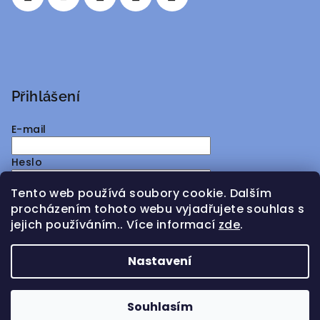
Přihlášení
E-mail
Heslo
Tento web používá soubory cookie. Dalším
Přihlásit se
procházením tohoto webu vyjadřujete souhlas s
jejich používáním.. Více informací
zde
.
Nová registrace
Zapomenuté heslo
Nastavení
Copyright 2026
ATMY Distribution
. Všechna práva
vyhrazena.
Souhlasím