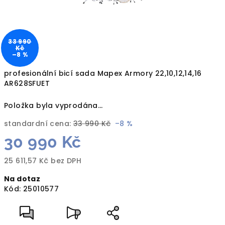
33 990
Kč
–8 %
profesionální bicí sada Mapex Armory 22,10,12,14,16
AR628SFUET
Položka byla vyprodána…
standardní cena:
33 990 Kč
–8 %
30 990 Kč
25 611,57 Kč bez DPH
Měrná
Na dotaz
cena:
Kód:
25010577