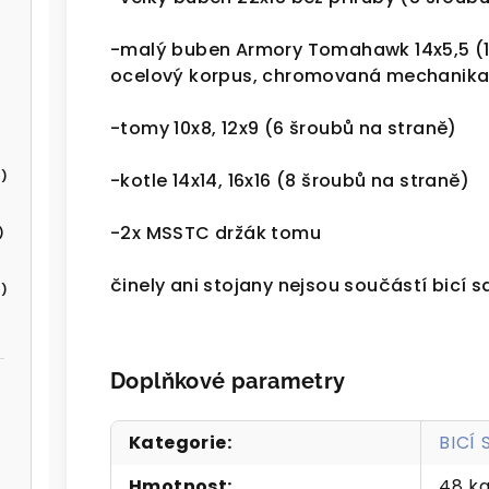
-malý buben Armory Tomahawk 14x5,5 (1
ocelový korpus, chromovaná mechanik
-tomy 10x8, 12x9 (6 šroubů na straně)
)
-kotle 14x14, 16x16 (8 šroubů na straně)
-2x MSSTC držák tomu
)
činely ani stojany nejsou součástí bicí 
)
Doplňkové parametry
Kategorie
:
BICÍ
Hmotnost
:
48 k