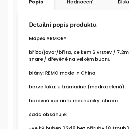
Popis
Hodnocení
Disk
Detailní popis produktu
Mapex ARMORY
bříza/javor/bříza, celkem 6 vrstev / 7,
snare / dřevěné na velkém bubnu
blány: REMO made in China
barva laku: ultramarine (modrozelená)
barevná varianta mechaniky: chrom
sada obsahuje:
-velký buben 22x18 bez příruby (8 šroubů