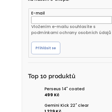
r
a
E-mail
n
Vložením e-mailu souhlasíte s
n
podmínkami ochrany osobních údajů
í
Přihlásit se
p
a
n
Top 10 produktů
e
l
Perseus 14" coated
499 Kč
Gemini Kick 22" clear
1 229 Kč