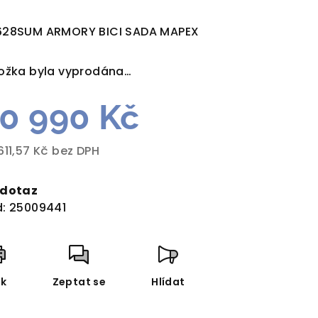
dnocení
duktu
628SUM ARMORY BICI SADA MAPEX
ožka byla vyprodána…
0 990 Kč
zdiček.
611,57 Kč bez DPH
rná
a:
 dotaz
:
25009441
sk
Zeptat se
Hlídat