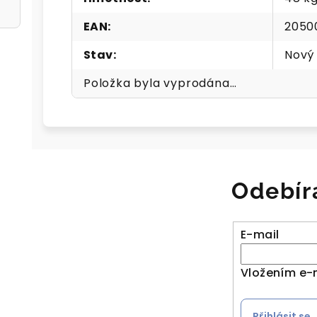
EAN
:
2050
Stav
:
Nový
Položka byla vyprodána…
Odebír
E-mail
Vložením e-
Přihlásit se