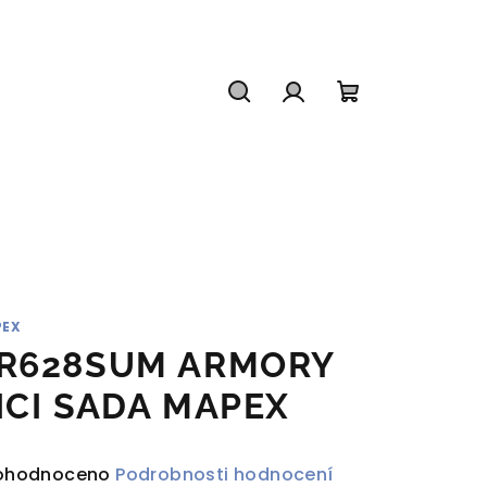
Hledat
Přihlášení
Nákupní
košík
PEX
R628SUM ARMORY
ICI SADA MAPEX
ůměrné
ohodnoceno
Podrobnosti hodnocení