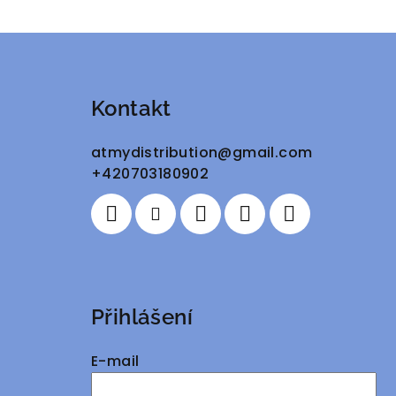
Z
á
Kontakt
p
a
atmydistribution
@
gmail.com
+420703180902
t
í
Přihlášení
E-mail