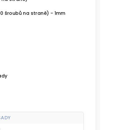
0 šroubů na straně) - 1mm
a
sady
 SADY
g