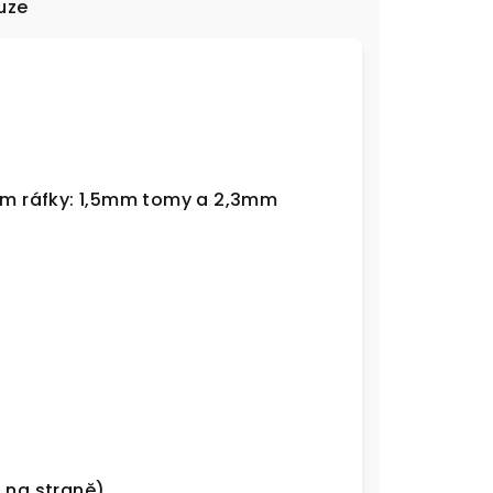
uze
2mm ráfky: 1,5mm tomy a 2,3mm
 na straně)