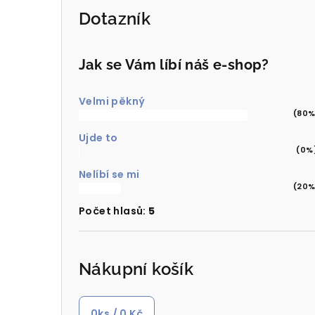
Dotazník
Jak se Vám líbí náš e-shop?
Velmi pěkný
(80%
Ujde to
(0%
Nelíbí se mi
(20%
Počet hlasů:
5
Nákupní košík
0
ks /
0 Kč