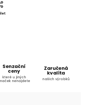
ílet
Senzační
Zaručená
ceny
kvalita
které u jiných
našich výrobků
značek nenajdete