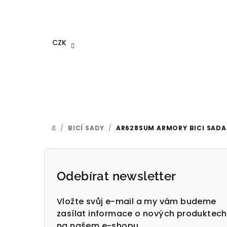
Přejít
na
obsah
CZK
/
BICÍ SADY
/
AR628SUM ARMORY BICI SADA
DOMŮ
P
o
Odebírat newsletter
s
Vložte svůj e-mail a my vám budeme
t
zasílat informace o nových produktech
na našem e-shopu.