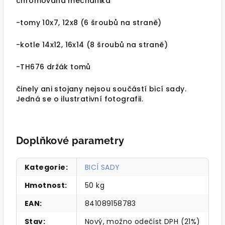
chromovaná mechanika
-tomy 10x7, 12x8 (6 šroubů na straně)
-kotle 14x12, 16x14 (8 šroubů na straně)
-TH676 držák tomů
činely ani stojany nejsou součástí bicí sady.
Jedná se o ilustrativní fotografii.
Doplňkové parametry
Kategorie
:
BICÍ SADY
Hmotnost
:
50 kg
EAN
:
841089158783
Stav
:
Nový, možno odečíst DPH (21%)