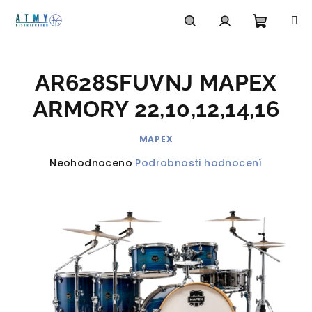
Přejít
na
obsah
Nákupn
Hledat
Přihlášení
AR628SFUVNJ MAPEX
košík
ARMORY 22,10,12,14,16
MAPEX
Průměrné
Neohodnoceno
Podrobnosti hodnocení
hodnocení
produktu
je
0,0
z
5
hvězdiček.