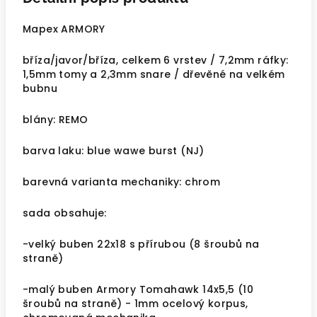
Mapex ARMORY
bříza/javor/bříza, celkem 6 vrstev / 7,2mm ráfky:
1,5mm tomy a 2,3mm snare / dřevěné na velkém
bubnu
blány: REMO
barva laku: blue wawe burst (NJ)
barevná varianta mechaniky: chrom
sada obsahuje:
-velký buben 22x18 s přírubou (8 šroubů na
straně)
-malý buben Armory Tomahawk 14x5,5 (10
šroubů na straně) - 1mm ocelový korpus,