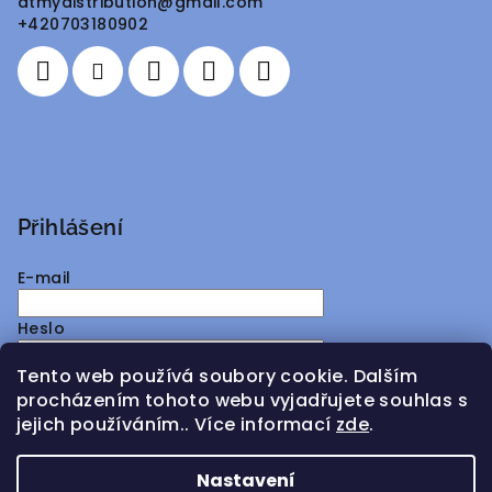
atmydistribution
@
gmail.com
t
+420703180902
í
Přihlášení
E-mail
Heslo
Tento web používá soubory cookie. Dalším
Přihlásit se
procházením tohoto webu vyjadřujete souhlas s
jejich používáním.. Více informací
zde
.
Nová registrace
Zapomenuté heslo
Nastavení