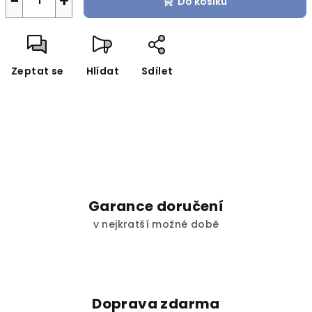
−
+
Do košíku
Zeptat se
Hlídat
Sdílet
Garance doručení
v nejkratší možné době
Doprava zdarma