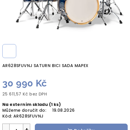
AR628SFUVNJ SATURN BICI SADA MAPEX
30 990 Kč
25 611,57 Kč bez DPH
Měrná
Na externím skladu
(1 ks)
cena:
Můžeme doručit do:
19.08.2026
Kód:
AR628SFUVNJ