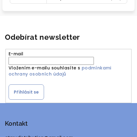
Odebírat newsletter
E-mail
Vložením e-mailu souhlasíte s
podmínkami
ochrany osobních údajů
Přihlásit se
Z
á
p
Kontakt
a