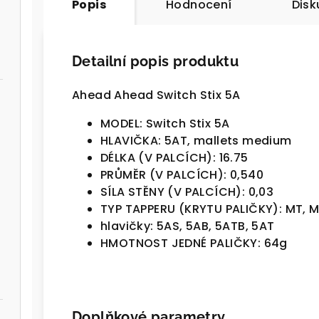
Popis
Hodnocení
Disk
Detailní popis produktu
Ahead Ahead Switch Stix 5A
MODEL: Switch Stix 5A
HLAVIČKA: 5AT, mallets medium
DÉLKA (V PALCÍCH):
16.75
PRŮMĚR (V PALCÍCH): 0,
540
SÍLA STĚNY (V PALCÍCH): 0,03
TYP TAPPERU (KRYTU PALIČKY):
MT,
M
hlavičky: 5AS,
5AB,
5ATB, 5AT
HMOTNOST JEDNÉ PALIČKY: 64g
Doplňkové parametry