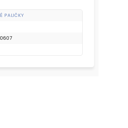
É PALIČKY
00607