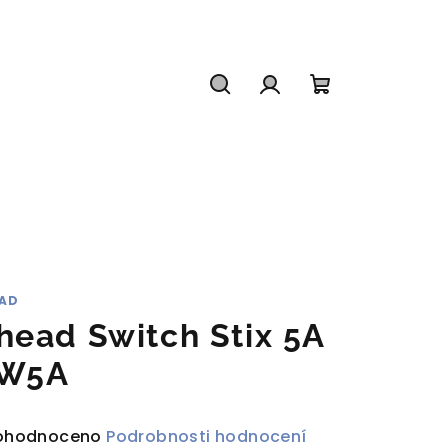
Hledat
Přihlášení
Nákupní
košík
AD
head Switch Stix 5A
W5A
ůměrné
ohodnoceno
Podrobnosti hodnocení