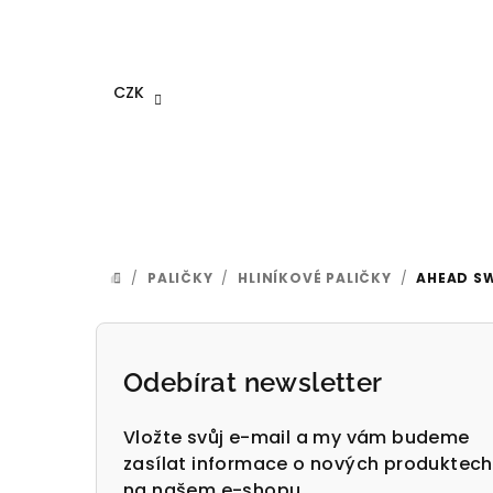
Přejít
na
obsah
CZK
/
PALIČKY
/
HLINÍKOVÉ PALIČKY
/
AHEAD SW
DOMŮ
P
o
Odebírat newsletter
s
Vložte svůj e-mail a my vám budeme
t
zasílat informace o nových produktech
na našem e-shopu.