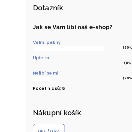
Dotazník
Jak se Vám líbí náš e-shop?
Velmi pěkný
(80%
Ujde to
(0%
Nelíbí se mi
(20%
Počet hlasů:
5
Nákupní košík
0
ks /
0 Kč