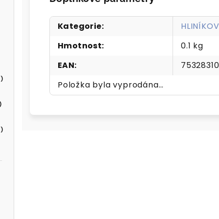
Kategorie
:
HLINÍKOV
Hmotnost
:
0.1 kg
EAN
:
7532831
)
Položka byla vyprodána…
)
)