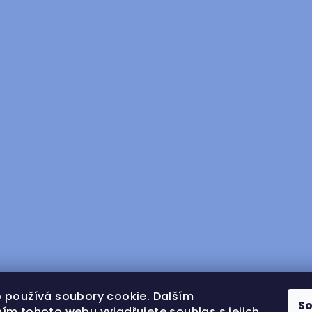
 používá soubory cookie. Dalším
S
ím tohoto webu vyjadřujete souhlas s jejich