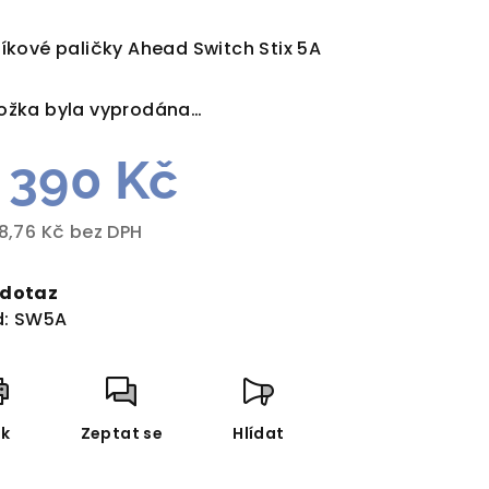
dnocení
duktu
níkové paličky Ahead Switch Stix 5A
ožka byla vyprodána…
 390 Kč
zdiček.
48,76 Kč bez DPH
rná
a:
 dotaz
:
SW5A
sk
Zeptat se
Hlídat