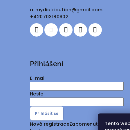
a
atmydistribution
@
gmail.com
+420703180902
t
í
Přihlášení
E-mail
Heslo
Přihlásit se
Tento web
Nová registrace
Zapomenuté
procházen