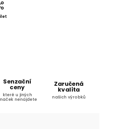
ílet
Senzační
Zaručená
ceny
kvalita
které u jiných
našich výrobků
značek nenajdete