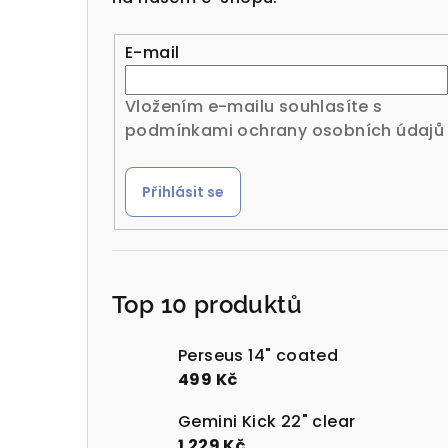
r
a
E-mail
n
Vložením e-mailu souhlasíte s
n
podmínkami ochrany osobních údajů
í
Přihlásit se
p
a
n
Top 10 produktů
e
l
Perseus 14" coated
499 Kč
Gemini Kick 22" clear
1 229 Kč