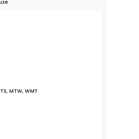
uze
TS
,
MTW
,
WMT