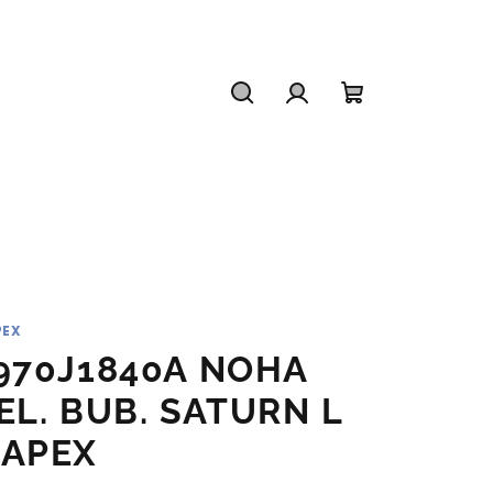
Hledat
Přihlášení
Nákupní
košík
PEX
970J1840A NOHA
EL. BUB. SATURN L
APEX