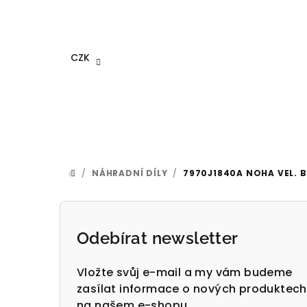
Přejít
na
obsah
CZK
/
NÁHRADNÍ DÍLY
/
7970J1840A NOHA VEL. 
DOMŮ
P
o
Odebírat newsletter
s
Vložte svůj e-mail a my vám budeme
t
zasílat informace o nových produktech
na našem e-shopu.