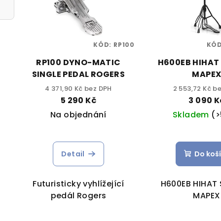
KÓD:
RP100
KÓ
RP100 DYNO-MATIC
H600EB HIHAT
SINGLE PEDAL ROGERS
MAPE
4 371,90 Kč bez DPH
2 553,72 Kč b
5 290 Kč
3 090 K
Na objednání
Skladem
(>
Detail
Do koš
Futuristicky vyhlížející
H600EB HIHAT
pedál Rogers
MAPEX