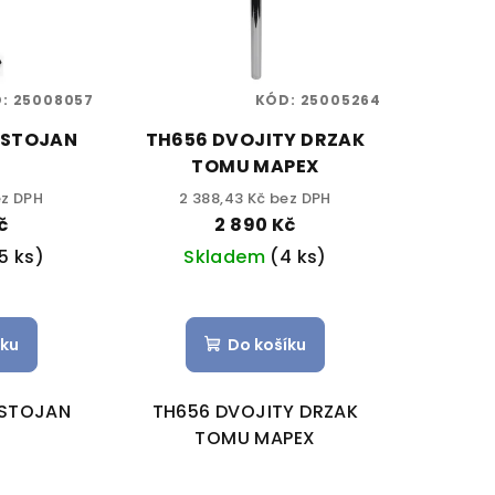
D:
25008057
KÓD:
25005264
 STOJAN
TH656 DVOJITY DRZAK
X
TOMU MAPEX
ez DPH
2 388,43 Kč bez DPH
č
2 890 Kč
5 ks)
Skladem
(4 ks)
íku
Do košíku
 STOJAN
TH656 DVOJITY DRZAK
TOMU MAPEX