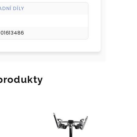
DNÍ DÍLY
01613486
 produkty