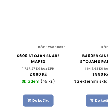
KÓD:
25008030
KÓ
S600 STOJAN SNARE
B400EB CIN
MAPEX
STOJAN S R
MAPE
1 727,27 Kč bez DPH
1 644,63 Kč b
2 090 Kč
1 990 K
Skladem
(>5 ks)
Na externím skl
Do košíku
Do koš