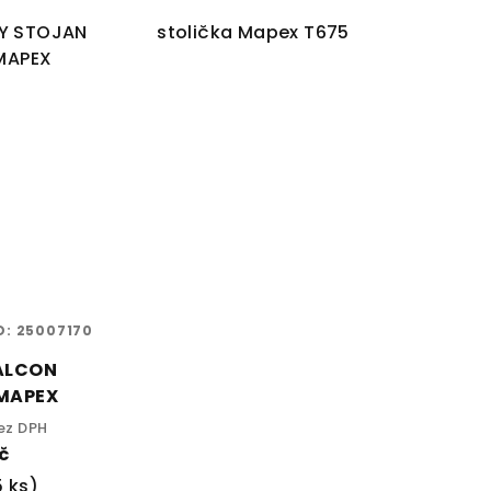
VY STOJAN
stolička Mapex T675
MAPEX
D:
25007170
ALCON
MAPEX
ez DPH
č
5 ks)