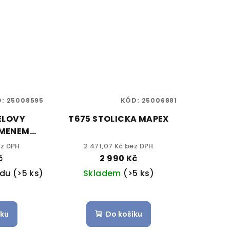
D:
25008595
KÓD:
25006881
ELOVY
T675 STOLICKA MAPEX
AMENEM
X
ez DPH
2 471,07 Kč bez DPH
č
2 990 Kč
adu
(>5 ks)
Skladem
(>5 ks)
íku
Do košíku