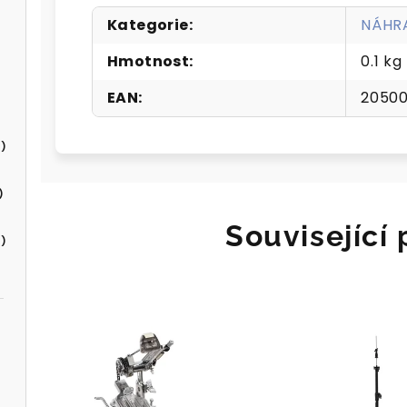
Kategorie
:
NÁHRA
Hmotnost
:
0.1 kg
EAN
:
20500
)
)
Související
)