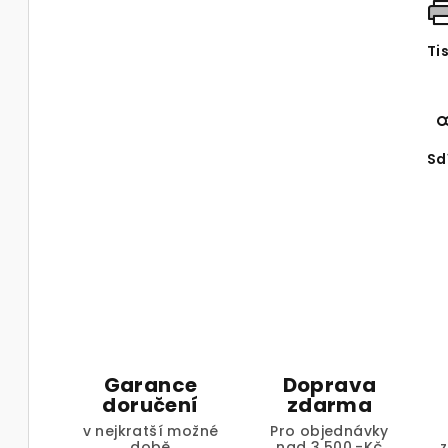
Ti
Sd
Garance
Doprava
doručení
zdarma
v nejkratší možné
Pro objednávky
době
nad 3.500,-Kč