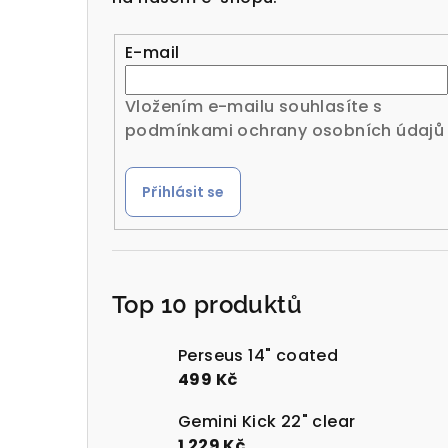
r
a
E-mail
n
Vložením e-mailu souhlasíte s
n
podmínkami ochrany osobních údajů
í
Přihlásit se
p
a
n
Top 10 produktů
e
l
Perseus 14" coated
499 Kč
Gemini Kick 22" clear
1 229 Kč