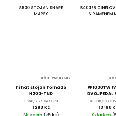
S600 STOJAN SNARE
B400EB CINELO
MAPEX
S RAMENEM 
KÓD:
25007502
KÓ
hi hat stojan Tornado
PF1000TW F
H200-TND
DVOJPEDAL 
1 066,12 Kč bez DPH
10 900,83 Kč b
1 290 Kč
13 190 K
Skladem
(>5 ks)
Skladem
(