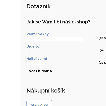
Dotazník
Jak se Vám líbí náš e-shop?
Velmi pěkný
(80%
Ujde to
(0%
Nelíbí se mi
(20%
Počet hlasů:
5
Nákupní košík
0
ks /
0 Kč