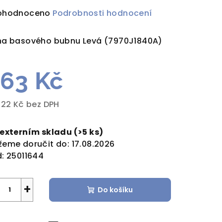
ůměrné
ohodnoceno
Podrobnosti hodnocení
dnocení
duktu
a basového bubnu Levá (7970J1840A)
63 Kč
zdiček.
,22 Kč bez DPH
rná
a:
 externím skladu
(>5 ks)
eme doručit do:
17.08.2026
:
25011644
+
Do košíku