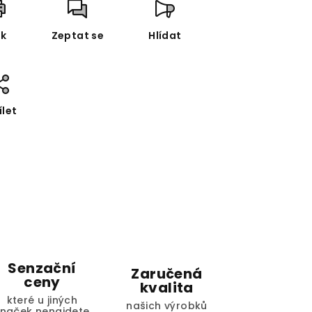
sk
Zeptat se
Hlídat
ílet
Senzační
Zaručená
ceny
kvalita
které u jiných
našich výrobků
značek nenajdete