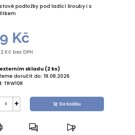
duktu
stové podložky pod ladící šrouby i s
dítkem
9 Kč
zdiček.
82 Kč bez DPH
rná
a:
 externím skladu
(2 ks)
eme doručit do:
19.08.2026
:
TRW10R
+
Do košíku