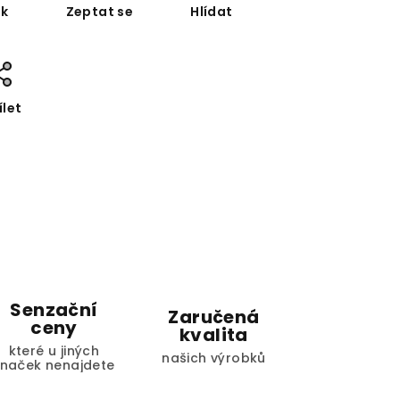
sk
Zeptat se
Hlídat
ílet
Senzační
Zaručená
ceny
kvalita
které u jiných
našich výrobků
značek nenajdete