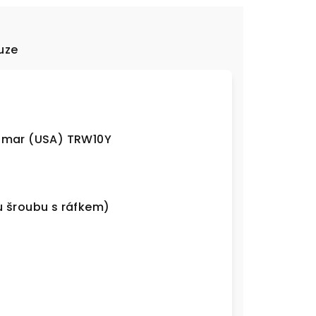
uze
anmar (USA) TRW10Y
u šroubu s ráfkem)