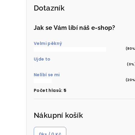
Dotazník
Jak se Vám líbí náš e-shop?
Velmi pěkný
(80%
Ujde to
(0%
Nelíbí se mi
(20%
Počet hlasů:
5
Nákupní košík
0
ks /
0 Kč