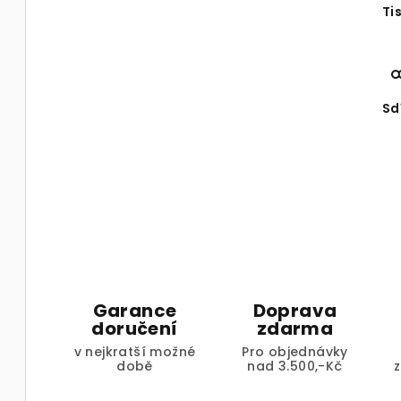
Ti
Sd
Garance
Doprava
doručení
zdarma
v nejkratší možné
Pro objednávky
době
nad 3.500,-Kč