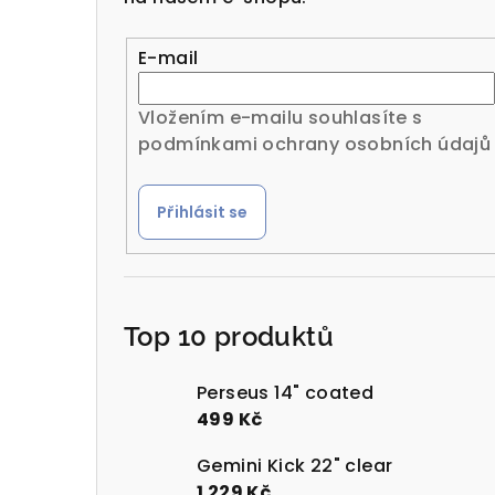
r
a
E-mail
n
Vložením e-mailu souhlasíte s
n
podmínkami ochrany osobních údajů
í
Přihlásit se
p
a
n
Top 10 produktů
e
l
Perseus 14" coated
499 Kč
Gemini Kick 22" clear
1 229 Kč