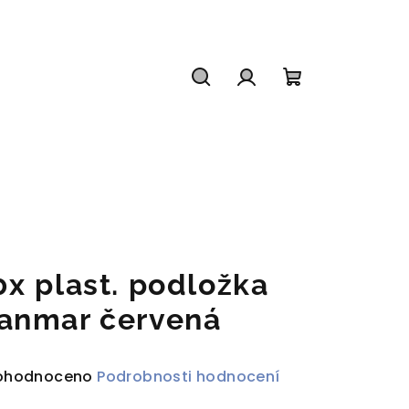
Hledat
Přihlášení
Nákupní
košík
0x plast. podložka
anmar červená
ůměrné
ohodnoceno
Podrobnosti hodnocení
dnocení