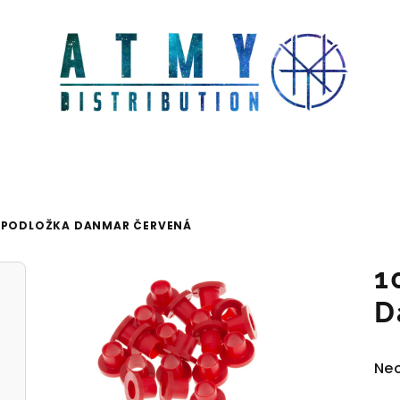
. PODLOŽKA DANMAR ČERVENÁ
1
D
Pr
Ne
ho