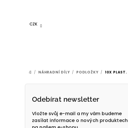
Přejít
na
obsah
CZK
/
NÁHRADNÍ DÍLY
/
PODLOŽKY
/
10X PLAST
DOMŮ
P
o
Odebírat newsletter
s
Vložte svůj e-mail a my vám budeme
t
zasílat informace o nových produktech
na našem e-shopu.