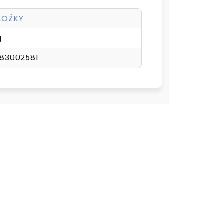
LOŽKY
g
83002581