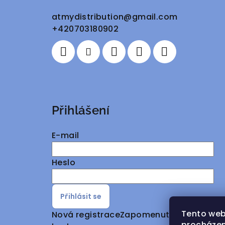
a
atmydistribution
@
gmail.com
+420703180902
t
í
Přihlášení
E-mail
Heslo
Přihlásit se
Tento web
Nová registrace
Zapomenuté
procházen