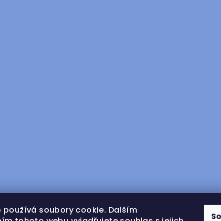
 používá soubory cookie. Dalším
S
ím tohoto webu vyjadřujete souhlas s jejich