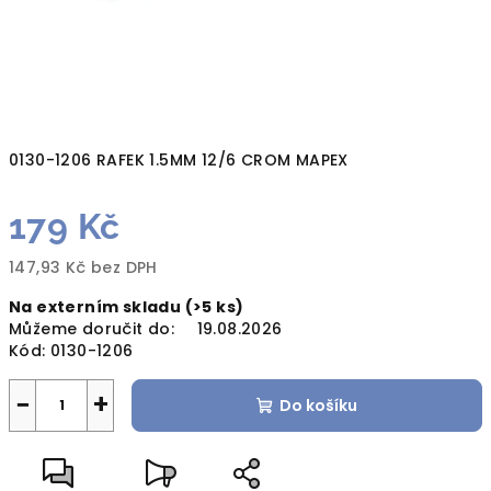
0130-1206 RAFEK 1.5MM 12/6 CROM MAPEX
179 Kč
147,93 Kč bez DPH
Měrná
Na externím skladu
(>5 ks)
cena:
Můžeme doručit do:
19.08.2026
Kód:
0130-1206
−
+
Do košíku