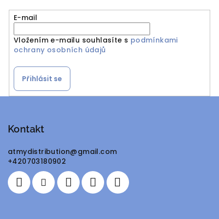
E-mail
Vložením e-mailu souhlasíte s
podmínkami
ochrany osobních údajů
Přihlásit se
Z
á
p
Kontakt
a
atmydistribution
@
gmail.com
t
+420703180902
í