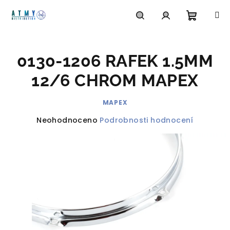
Přejít
na
obsah
Nákupn
Hledat
Přihlášení
0130-1206 RAFEK 1.5MM
košík
12/6 CHROM MAPEX
MAPEX
Průměrné
Neohodnoceno
Podrobnosti hodnocení
hodnocení
produktu
je
0,0
z
5
hvězdiček.