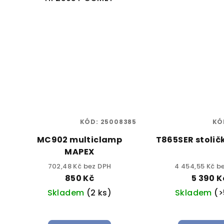
KÓD:
25008385
KÓ
MC902 multiclamp
T865SER stoli
MAPEX
702,48 Kč bez DPH
4 454,55 Kč b
850 Kč
5 390 K
Skladem
(2 ks)
Skladem
(>