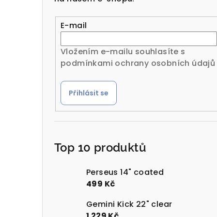
r
a
E-mail
n
Vložením e-mailu souhlasíte s
n
podmínkami ochrany osobních údajů
í
Přihlásit se
p
a
n
Top 10 produktů
e
l
Perseus 14" coated
499 Kč
Gemini Kick 22" clear
1 229 Kč