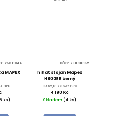
D:
25011844
KÓD:
25008052
čka MAPEX
hihat stojan Mapex
H800EB černý
ez DPH
3 462,81 Kč bez DPH
č
4 190 Kč
5 ks)
Skladem
(4 ks)