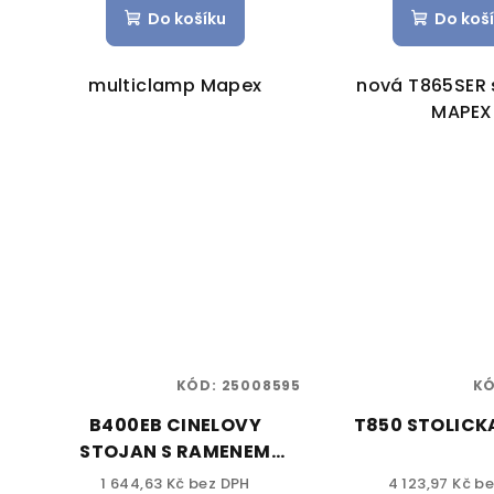
Do košíku
Do koš
multiclamp Mapex
nová T865SER 
MAPEX
KÓD:
25008595
K
B400EB CINELOVY
T850 STOLICK
STOJAN S RAMENEM
MAPEX
1 644,63 Kč bez DPH
4 123,97 Kč b