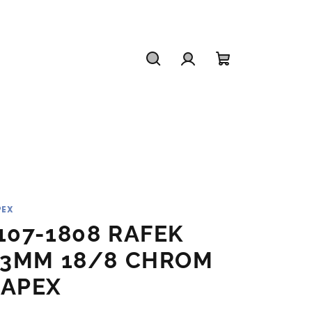
Hledat
Přihlášení
Nákupní
košík
PEX
107-1808 RAFEK
.3MM 18/8 CHROM
APEX