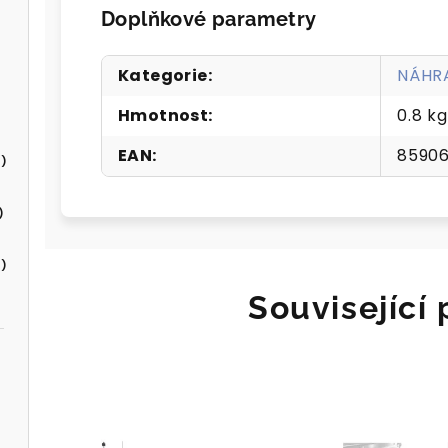
Doplňkové parametry
Kategorie
:
NÁHRA
Hmotnost
:
0.8 kg
EAN
:
85906
)
)
)
Související