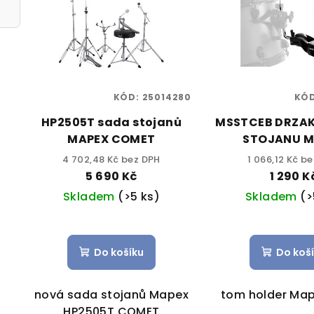
KÓD:
25014280
KÓ
HP2505T sada stojanů
MSSTCEB DRZAK
MAPEX COMET
STOJANU M
4 702,48 Kč bez DPH
1 066,12 Kč b
5 690 Kč
1 290 K
Skladem
(>5 ks)
Skladem
(>
Do košíku
Do koš
nová sada stojanů Mapex
tom holder Map
HP2505T COMET