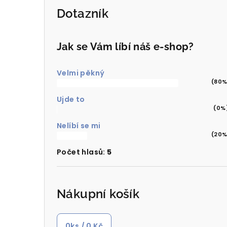
Dotazník
Jak se Vám líbí náš e-shop?
Velmi pěkný
(80%
Ujde to
(0%
Nelíbí se mi
(20%
Počet hlasů:
5
Nákupní košík
0
ks /
0 Kč