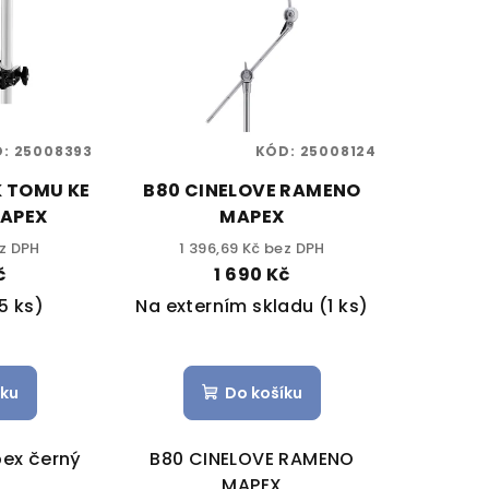
D:
25008393
KÓD:
25008124
 TOMU KE
B80 CINELOVE RAMENO
APEX
MAPEX
ez DPH
1 396,69 Kč bez DPH
č
1 690 Kč
5 ks)
Na externím skladu
(1 ks)
íku
Do košíku
ex černý
B80 CINELOVE RAMENO
MAPEX