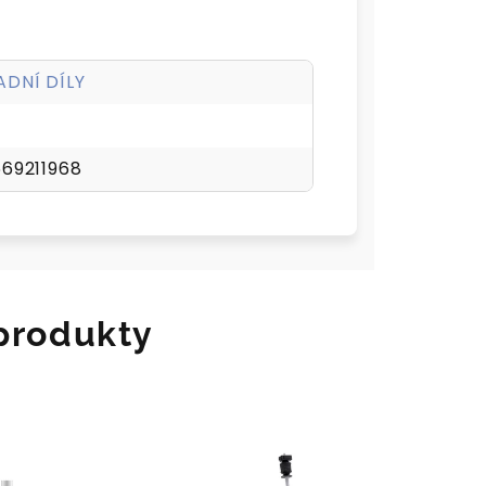
DNÍ DÍLY
69211968
 produkty