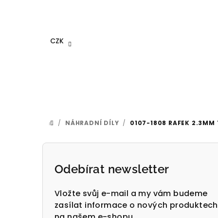
Přejít
na
obsah
CZK
/
NÁHRADNÍ DÍLY
/
0107-1808 RAFEK 2.3MM
DOMŮ
P
o
Odebírat newsletter
s
Vložte svůj e-mail a my vám budeme
t
zasílat informace o nových produktech
na našem e-shopu.