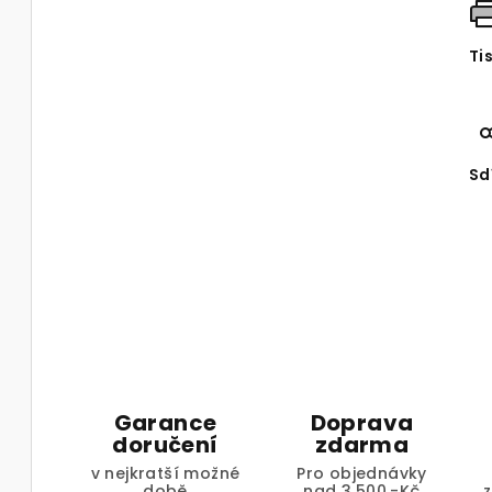
Ti
Sd
Garance
Doprava
doručení
zdarma
v nejkratší možné
Pro objednávky
době
nad 3.500,-Kč