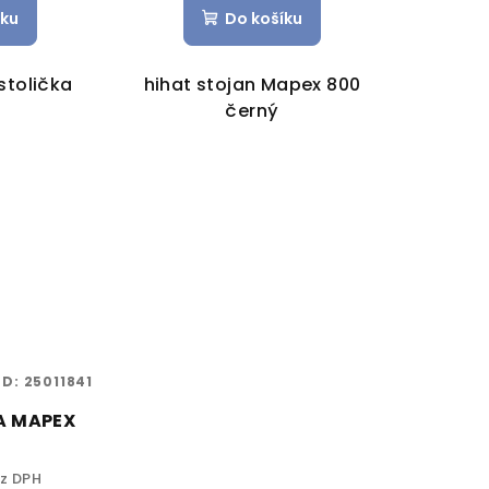
íku
Do košíku
stolička
hihat stojan Mapex 800
černý
ÓD:
25011841
A MAPEX
ez DPH