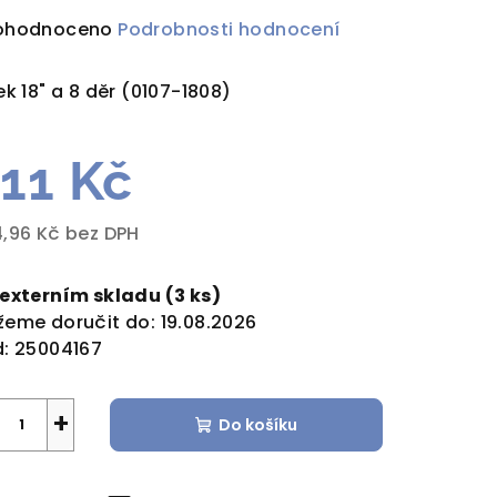
ůměrné
ohodnoceno
Podrobnosti hodnocení
dnocení
duktu
ek 18" a 8 děr (0107-1808)
11 Kč
zdiček.
,96 Kč bez DPH
rná
a:
 externím skladu
(3 ks)
eme doručit do:
19.08.2026
:
25004167
+
Do košíku