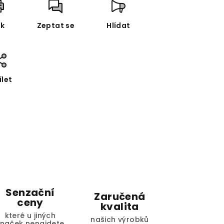
sk
Zeptat se
Hlídat
ílet
Senzační
Zaručená
ceny
kvalita
které u jiných
našich výrobků
značek nenajdete