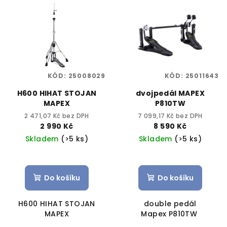
KÓD:
25008029
KÓD:
25011643
H600 HIHAT STOJAN
dvojpedál MAPEX
MAPEX
P810TW
2 471,07 Kč bez DPH
7 099,17 Kč bez DPH
2 990 Kč
8 590 Kč
Skladem
(>5 ks)
Skladem
(>5 ks)
Do košíku
Do košíku
H600 HIHAT STOJAN
double pedál
MAPEX
Mapex P810TW