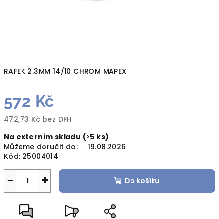
RAFEK 2.3MM 14/10 CHROM MAPEX
572 Kč
472,73 Kč bez DPH
Měrná
Na externím skladu
(>5 ks)
cena:
Můžeme doručit do:
19.08.2026
Kód:
25004014
−
+
Do košíku