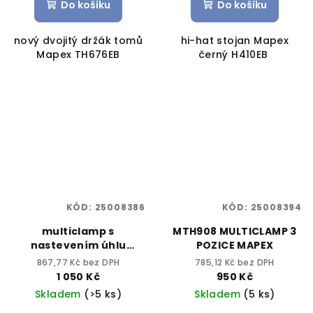
Do košíku
Do košíku
nový dvojitý držák tomů
hi-hat stojan Mapex
Mapex TH676EB
černý H410EB
KÓD:
25008386
KÓD:
25008394
multiclamp s
MTH908 MULTICLAMP 3
nastevením úhlu
POZICE MAPEX
MC903
867,77 Kč bez DPH
785,12 Kč bez DPH
1 050 Kč
950 Kč
Skladem
(>5 ks)
Skladem
(5 ks)