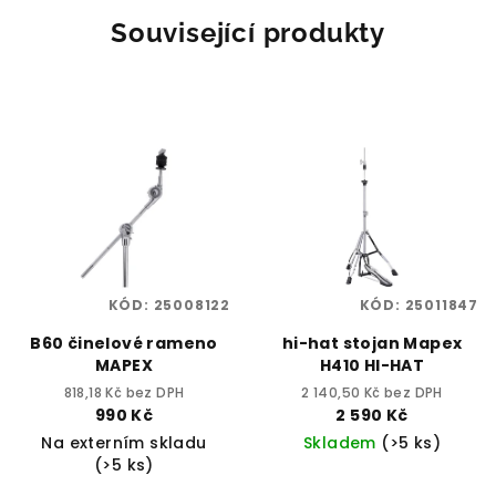
Související produkty
KÓD:
25008122
KÓD:
25011847
B60 činelové rameno
hi-hat stojan Mapex
MAPEX
H410 HI-HAT
818,18 Kč bez DPH
2 140,50 Kč bez DPH
990 Kč
2 590 Kč
Na externím skladu
Skladem
(>5 ks)
(>5 ks)