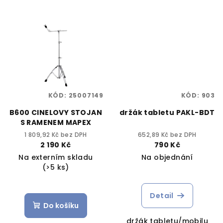
KÓD:
25007149
KÓD:
903
B600 CINELOVY STOJAN
držák tabletu PAKL-BDT
S RAMENEM MAPEX
1 809,92 Kč bez DPH
652,89 Kč bez DPH
2 190 Kč
790 Kč
Na externím skladu
Na objednání
(>5 ks)
Detail
Do košíku
držák tabletu/mobilu