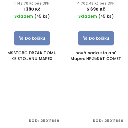
1 148,76 Kč bez DPH
4 702,48 Kč bez DPH
1 390 Kč
5 690 Kč
Skladem
(>5 ks)
Skladem
(>5 ks)
Do košíku
Do košíku
MSSTCBC DRZAK TOMU
nová sada stojanů
KE STOJANU MAPEX
Mapex HP2505T COMET
KÓD:
25011849
KÓD:
25011846