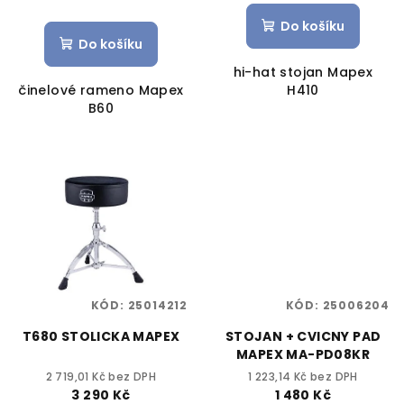
Do košíku
Do košíku
hi-hat stojan Mapex
činelové rameno Mapex
H410
B60
KÓD:
25014212
KÓD:
25006204
T680 STOLICKA MAPEX
STOJAN + CVICNY PAD
MAPEX MA-PD08KR
2 719,01 Kč bez DPH
1 223,14 Kč bez DPH
3 290 Kč
1 480 Kč