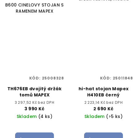
B600 CINELOVY STOJAN S
RAMENEM MAPEX
KÓD:
25008328
KÓD:
25011848
TH676EB dvojitý držák
hi-hat stojan Mapex
tomů MAPEX
H410EB černý
3 297,52 Kč bez DPH
2 223,14 Kč bez DPH
3 990 Kč
2 690 Kč
Skladem
(4 ks)
Skladem
(>5 ks)