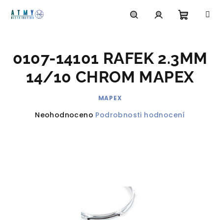
Přejít
na
obsah
Nákupn
Hledat
Přihlášení
0107-14101 RAFEK 2.3MM
košík
14/10 CHROM MAPEX
MAPEX
Průměrné
Neohodnoceno
Podrobnosti hodnocení
hodnocení
produktu
je
0,0
z
5
hvězdiček.