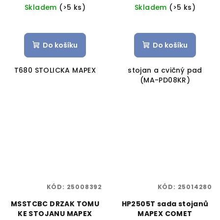
Skladem
(>5 ks)
Skladem
(>5 ks)
Do košíku
Do košíku
T680 STOLICKA MAPEX
stojan a cvičný pad
(MA-PD08KR)
KÓD:
25008392
KÓD:
25014280
MSSTCBC DRZAK TOMU
HP2505T sada stojanů
KE STOJANU MAPEX
MAPEX COMET