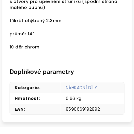
s otvory pro upevnění struníku (spodní strana
malého bubnu)
třikrát ohýbaný 2.3mm
průměr 14"
10 děr chrom
Doplňkové parametry
Kategorie
:
NÁHRADNÍ DÍLY
Hmotnost
:
0.66 kg
EAN
:
8590669192892