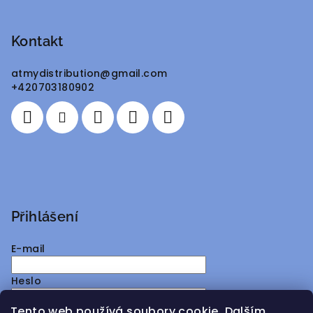
Z
á
p
Kontakt
a
atmydistribution
@
gmail.com
t
+420703180902
í
Přihlášení
E-mail
Heslo
Tento web používá soubory cookie. Dalším